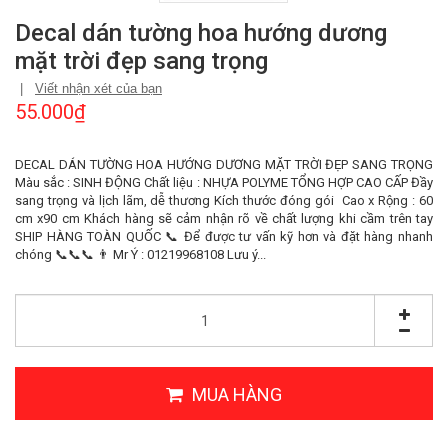
Decal dán tường hoa hướng dương
mặt trời đẹp sang trọng
|
Viết nhận xét của bạn
55.000₫
DECAL DÁN TƯỜNG HOA HƯỚNG DƯƠNG MẶT TRỜI ĐẸP SANG TRỌNG
Màu sắc : SINH ĐỘNG Chất liệu : NHỰA POLYME TỔNG HỢP CAO CẤP Đầy
sang trọng và lịch lãm, dễ thương Kích thước đóng gói Cao x Rộng : 60
cm x90 cm Khách hàng sẽ cảm nhận rõ về chất lượng khi cầm trên tay
SHIP HÀNG TOÀN QUỐC 📞 Để được tư vấn kỹ hơn và đặt hàng nhanh
chóng 📞📞📞 👨 Mr Ý : 01219968108 Lưu ý...
MUA HÀNG