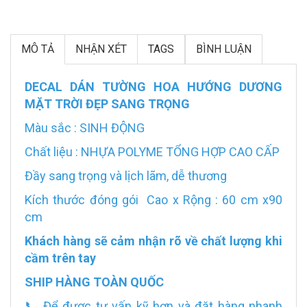
MÔ TẢ
NHẬN XÉT
TAGS
BÌNH LUẬN
DECAL DÁN TƯỜNG HOA HƯỚNG DƯƠNG
MẶT TRỜI ĐẸP SANG TRỌNG
Màu sắc : SINH ĐỘNG
Chất liệu : NHỰA POLYME TỔNG HỢP CAO CẤP
Đầy sang trọng và lịch lãm, dễ thương
Kích thước đóng gói Cao x Rộng : 60 cm x90
cm
Khách hàng sẽ cảm nhận rõ về chất lượng khi
cầm trên tay
SHIP HÀNG TOÀN QUỐC
📞 Để được tư vấn kỹ hơn và đặt hàng nhanh