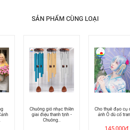
SẢN PHẨM CÙNG LOẠI
Chuông gió nhạc thiền
Cho thuê đạo cụ chụp
giai điệu thanh tịnh -
ảnh Ô dù cổ trang...
Chuông...
145.000₫