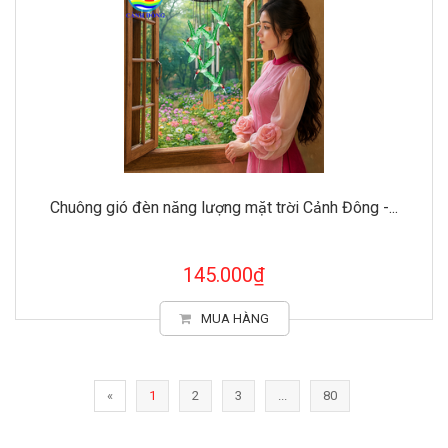
Chuông gió đèn năng lượng mặt trời Cảnh Đông -...
145.000₫
MUA HÀNG
«
1
2
3
...
80