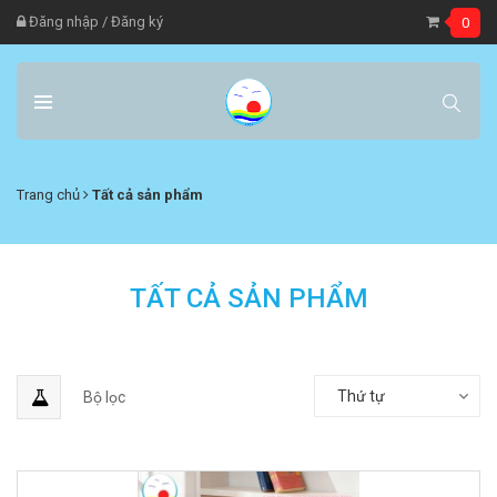
Đăng nhập
/
Đăng ký
0
Trang chủ
Tất cả sản phẩm
TẤT CẢ SẢN PHẨM
Thứ tự
Bộ lọc