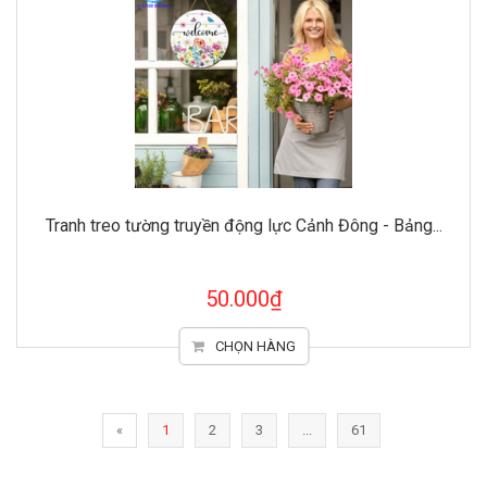
Tranh treo tường truyền động lực Cảnh Đông - Bảng...
50.000₫
CHỌN HÀNG
«
1
2
3
...
61