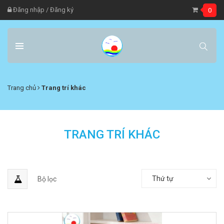
Đăng nhập
/
Đăng ký
0
Trang chủ
Trang trí khác
TRANG TRÍ KHÁC
Thứ tự
Bộ lọc