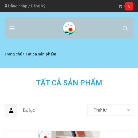
Đăng nhập
/
Đăng ký
0
Trang chủ
Tất cả sản phẩm
TẤT CẢ SẢN PHẨM
Thứ tự
Bộ lọc