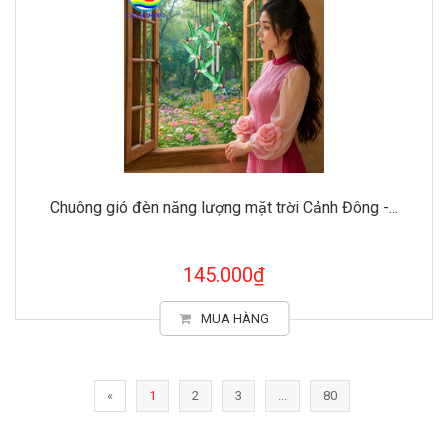
Chuông gió đèn năng lượng mặt trời Cảnh Đông -...
145.000₫
MUA HÀNG
«
1
2
3
...
80