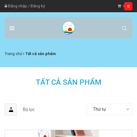
Đăng nhập
/
Đăng ký
0
Trang chủ
Tất cả sản phẩm
TẤT CẢ SẢN PHẨM
Thứ tự
Bộ lọc