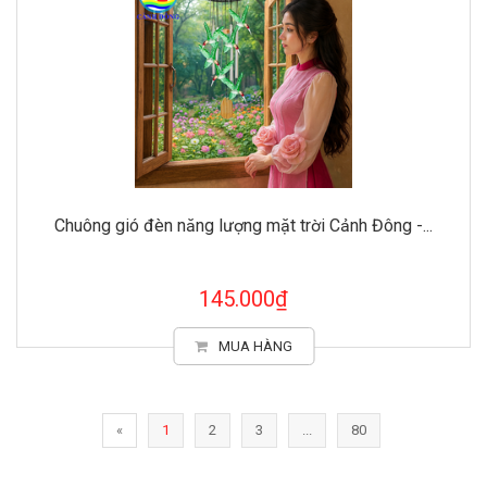
Chuông gió đèn năng lượng mặt trời Cảnh Đông -...
145.000₫
MUA HÀNG
«
1
2
3
...
80