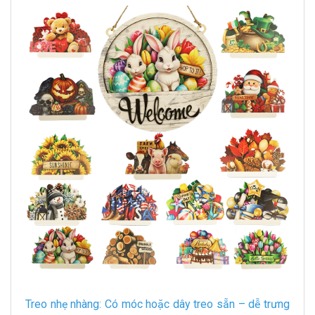
Treo nhẹ nhàng: Có móc hoặc dây treo sẵn – dễ trưng