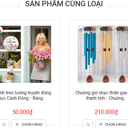
SẢN PHẨM CÙNG LOẠI
g truyền động
Chuông gió nhạc thiền giai điệu
 - Bảng...
thanh tịnh - Chuông...
00₫
210.000₫
ỌN HÀNG
CHỌN HÀNG