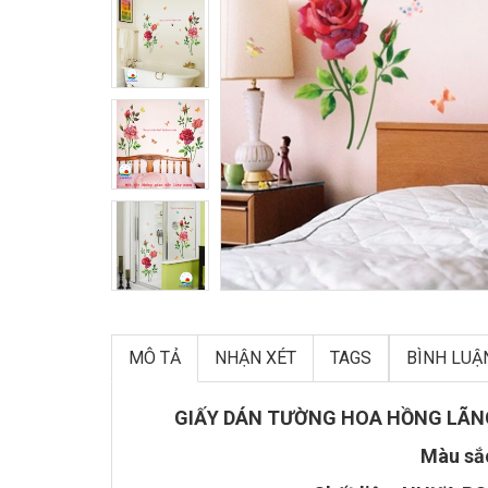
MÔ TẢ
NHẬN XÉT
TAGS
BÌNH LUẬ
GIẤY DÁN TƯỜNG HOA HỒNG LÃNG
Màu sắ