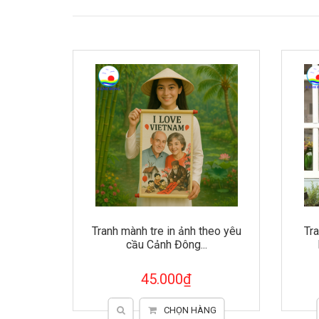
Tranh mành tre in ảnh theo yêu
Tranh treo tườn
cầu Cảnh Đông...
lực Cảnh Đông
45.000₫
50.0
CHỌN HÀNG
CH