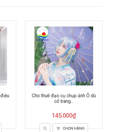
Cho thuê đạo cụ chụp ảnh Ô dù
Quạt vải treo tường t
cổ trang...
khai trương 
145.000₫
450.00
CHỌN HÀNG
CHỌN