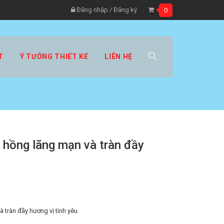
Đăng nhập
/
Đăng ký
0
T
Ý TƯỞNG THIẾT KẾ
LIÊN HỆ
 hồng lãng mạn và tràn đầy
 tràn đầy hương vị tình yêu