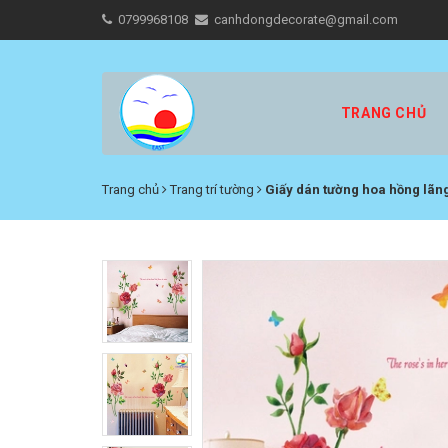
0799968108
canhdongdecorate@gmail.com
TRANG CHỦ
Trang chủ
Trang trí tường
Giấy dán tường hoa hồng lãng