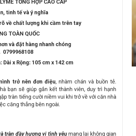
POLYME TỔNG HỢP CAO CẤP
, tinh tế và ý nghĩa
õ về chất lượng khi cầm trên tay
ÀNG TOÀN QUỐC
 hơn và đặt hàng nhanh chóng
 0799968108
: Dài x Rộng: 105 cm x 142 cm
ình trở nên đơn điệu
, nhàm chán và buồn tẻ.
à bạn sẽ giúp gắn kết thành viên, duy trì hạnh
p tràn tiếng cười niềm vui khi trở về với căn nhà
iệc căng thẳng bên ngoài.
à tràn đầy hương vị tình yêu
mang lại không gian