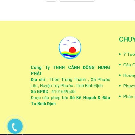
CHU
Ý Tưở
Câu C
Công Ty TNHH CẢNH ĐÔNG HƯNG
PHÁT
Hướng
Địa chỉ :
Thôn Trung Thành , Xã Phước
Lộc , Huyện Tuy Phước , Tỉnh Bình Định
Phươn
Số GPKD :
4101649535
Phản 
Được cấp phép bởi
Sở Kế Hoạch & Đầu
Tư Bình Định