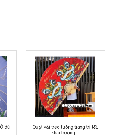
í tết,
Trang trí tết treo cửa treo tường
gỗ 30 cm...