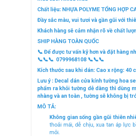
Chất liệu: NHỰA POLYME TỔNG HỢP C
Đầy sắc màu, vui tươi và gần gũi với thi
Khách hàng sẽ cảm nhận rõ về chất lượn
SHIP HÀNG TOÀN QUỐC
📞 Để được tư vấn kỹ hơn và đặt hàng n
📞📞📞 0799968108 📞📞📞
Kích thước sau khi dán: Cao x rộng: 40
Lưu ý : Decal dán cửa kính tường hoa se
phẩm ra khỏi tường dễ dàng thì dùng má
nhàng và an toàn , tường sẽ không bị tró
MÔ TẢ:
Không gian sống gần gũi thiên nhi
thoải mái, dễ chịu, xua tan áp lực
mỏi.