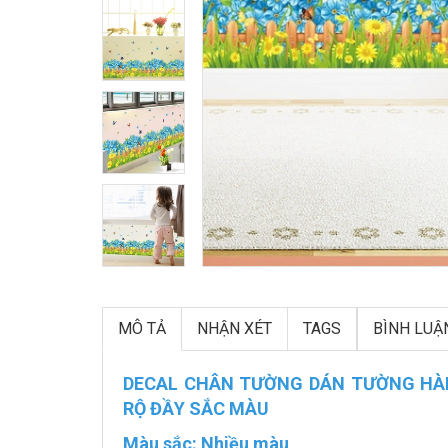
MÔ TẢ
NHẬN XÉT
TAGS
BÌNH LUẬ
DECAL CHÂN TƯỜNG DÁN TƯỜNG HÀ
RỘ ĐẦY SẮC MÀU
Màu sắc: Nhiều màu