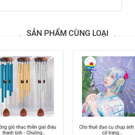
SẢN PHẨM CÙNG LOẠI
thuê đạo cụ chụp ảnh Ô dù
Quạt vải treo tường trang tr
cổ trang...
khai trương ...