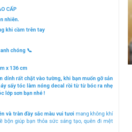
AO CẤP
ên nhiên.
g khi cầm trên tay
hanh chóng 📞
 cm x 136 cm
n dính rất chặt vào tường, khi bạn muốn gỡ sản
y sấy tóc làm nóng decal rồi từ từ bóc ra nhẹ
c lớp sơn bạn nhé !
ên và tràn đầy sắc màu vui tươi
mang không khí
 bề bộn giúp bạn thỏa sức sáng tạo, quên đi mệt