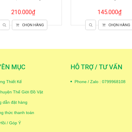
145.000₫
450.000₫
CHỌN HÀNG
CHỌN HÀNG
YÊN MỤC
HỖ TRỢ / TƯ VẤN
ng Thiết Kế
Phone / Zalo : 0799968108
huyện Thế Giới Đồ Vật
 dẫn đặt hàng
g thức thanh toán
Hồi / Góp Ý