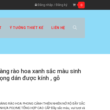
Đăng nhập
/
Đăng ký
0
T
Ý TƯỞNG THIẾT KẾ
LIÊN HỆ
àng rào hoa xanh sắc màu sinh
ọng dán được kính , gỗ
ÀNG RÀO HOA PHONG CẢNH THIÊN NHIÊN NỞ RỘ ĐẦY SẮC
: NHỰA POLYME TỔNG HỢP CAO CẤP Đầy sắc màu, vui tươi và