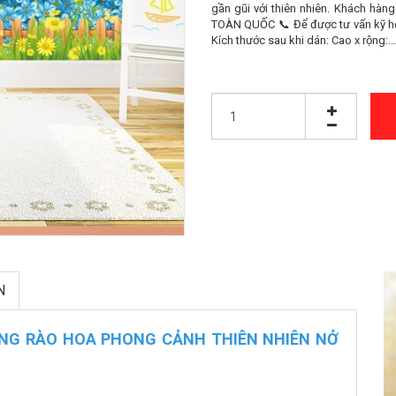
gần gũi với thiên nhiên. Khách hàn
TOÀN QUỐC 📞 Để được tư vấn kỹ h
Kích thước sau khi dán: Cao x rộng:...
N
NG RÀO HOA PHONG CẢNH THIÊN NHIÊN NỞ