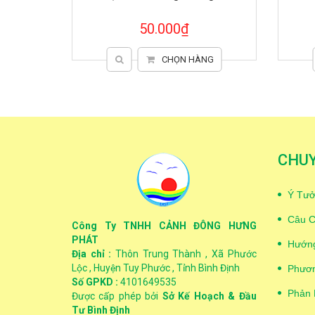
210.000₫
NG
CHỌN HÀNG
CHU
Ý Tưở
Câu C
Công Ty TNHH CẢNH ĐÔNG HƯNG
PHÁT
Hướng
Địa chỉ :
Thôn Trung Thành , Xã Phước
Lộc , Huyện Tuy Phước , Tỉnh Bình Định
Phươn
Số GPKD :
4101649535
Phản 
Được cấp phép bởi
Sở Kế Hoạch & Đầu
Tư Bình Định