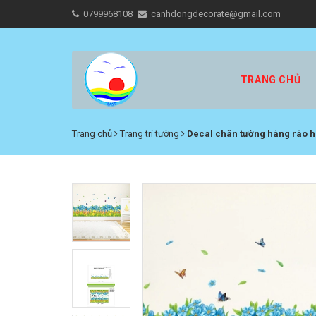
0799968108
canhdongdecorate@gmail.com
TRANG CHỦ
Trang chủ
Trang trí tường
Decal chân tường hàng rào h