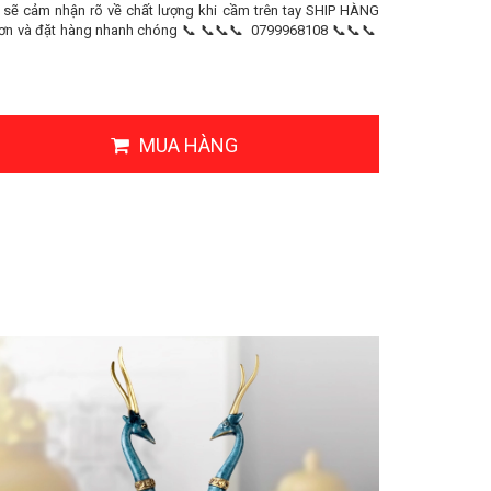
g sẽ cảm nhận rõ về chất lượng khi cầm trên tay SHIP HÀNG
ơn và đặt hàng nhanh chóng 📞 📞📞📞 0799968108 📞📞📞
MUA HÀNG