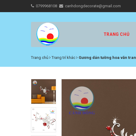
0799968108
canhdongdecorate@gmail.com
TRANG CHỦ
Trang chủ
Trang trí khác
Gương dán tường hoa văn tran