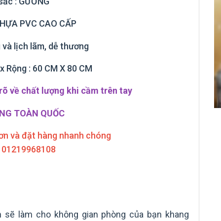
sắc : GƯƠNG
: NHỰA PVC CAO CẤP
 và lịch lãm, dễ thương
i x Rộng : 60 CM X 80 CM
õ về chất lượng khi cầm trên tay
ÀNG TOÀN QUỐC
ơn và đặt hàng nhanh chóng
: 01219968108
n sẽ làm cho không gian phòng của bạn khang