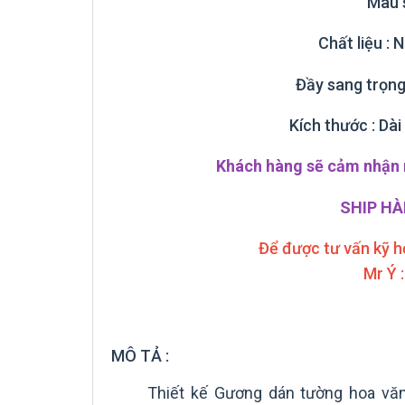
Màu 
Chất liệu 
Đầy sang trọng
Kích thước : Dà
Khách hàng sẽ cảm nhận r
SHIP H
Để được tư vấn kỹ h
Mr Ý 
MÔ TẢ :
Thiết kế Gương dán tường hoa vă