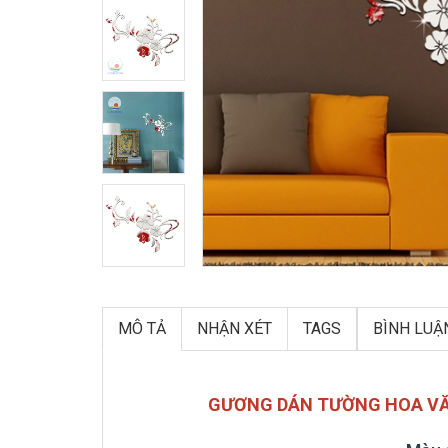
MÔ TẢ
NHẬN XÉT
TAGS
BÌNH LUẬ
GƯƠNG DÁN TƯỜNG HOA VĂ