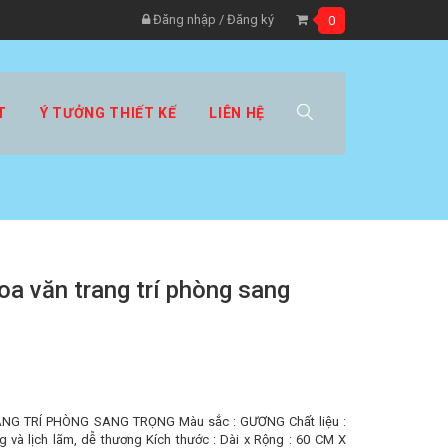
Đăng nhập
/
Đăng ký
0
T
Ý TƯỞNG THIẾT KẾ
LIÊN HỆ
a văn trang trí phòng sang
 TRÍ PHÒNG SANG TRỌNG Màu sắc : GƯƠNG Chất liệu :
à lịch lãm, dễ thương Kích thước : Dài x Rộng : 60 CM X