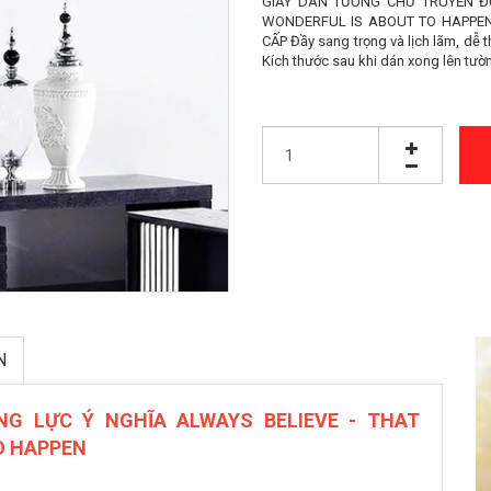
GIẤY DÁN TƯỜNG CHỮ TRUYỀN Đ
WONDERFUL IS ABOUT TO HAPPEN 
CẤP Đầy sang trọng và lịch lãm, dễ t
Kích thước sau khi dán xong lên tườ
N
G LỰC Ý NGHĨA ALWAYS BELIEVE - THAT
O HAPPEN