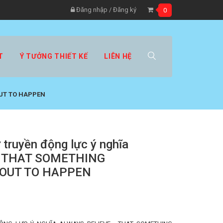
Đăng nhập
/
Đăng ký
0
T
Ý TƯỞNG THIẾT KẾ
LIÊN HỆ
OUT TO HAPPEN
 truyền động lực ý nghĩa
- THAT SOMETHING
BOUT TO HAPPEN