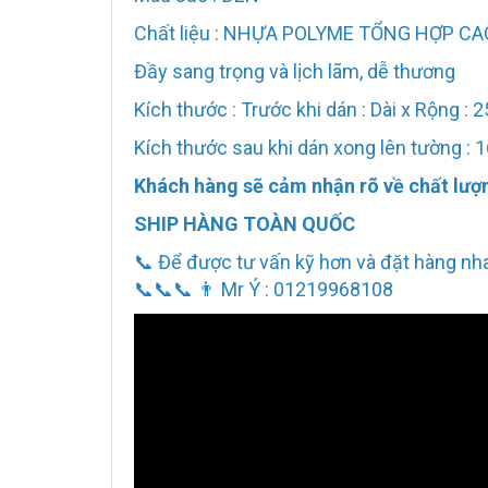
Chất liệu : NHỰA POLYME TỔNG HỢP C
Đầy sang trọng và lịch lãm, dễ thương
Kích thước : Trước khi dán : Dài x Rộng :
Kích thước sau khi dán xong lên tường :
Khách hàng sẽ cảm nhận rõ về chất lượn
SHIP HÀNG TOÀN QUỐC
📞 Để được tư vấn kỹ hơn và đặt hàng n
📞📞📞 👨 Mr Ý : 01219968108