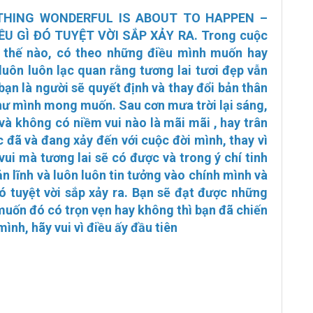
THING WONDERFUL IS ABOUT TO HAPPEN –
 GÌ ĐÓ TUYỆT VỜI SẮP XẢY RA. Trong cuộc
ư thế nào, có theo những điều mình muốn hay
uôn luôn lạc quan rằng tương lai tươi đẹp vẫn
 bạn là người sẽ quyết định và thay đổi bản thân
như mình mong muốn. Sau cơn mưa trời lại sáng,
và không có niềm vui nào là mãi mãi , hay trân
 đã và đang xảy đến với cuộc đời mình, thay vì
ui mà tương lai sẽ có được và trong ý chí tinh
 lĩnh và luôn luôn tin tưởng vào chính mình và
đó tuyệt vời sắp xảy ra. Bạn sẽ đạt được những
ốn đó có trọn vẹn hay không thì bạn đã chiến
ình, hãy vui vì điều ấy đầu tiên