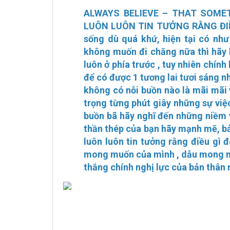
ALWAYS BELIEVE – THAT SOME
LUÔN LUÔN TIN TƯỞNG RẰNG ĐIỀU
sống dù quá khứ, hiện tại có nh
không muốn đi chăng nữa thì hãy l
luôn ở phía trước , tuy nhiên chính
để có được 1 tương lai tươi sáng 
không có nỗi buồn nào là mãi mãi 
trọng từng phút giây những sự việc
buồn bã hãy nghĩ đến những niềm v
thần thép của bạn hãy mạnh mẽ, bản
luôn luôn tin tưởng rằng điều gì 
mong muốn của mình , dẫu mong mu
thắng chính nghị lực của bản thân m