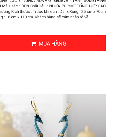
ỘNG LỰC Ý NGHĨA ALWAYS BELIEVE - THAT SOMETHING
Màu sắc : ĐEN Chất liệu : NHỰA POLYME TỔNG HỢP CAO
hương Kích thước : Trước khi dán : Dài x Rộng : 25 cm x 70cm
ng : 16 cm x 110 cm Khách hàng sẽ cảm nhận rõ về...
MUA HÀNG