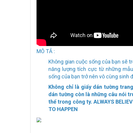
MÔ TẢ :
Không gian cuộc sống của bạn sẽ tr
năng lượng tích cực từ những mẫu
sống của bạn trở nên vô cùng sinh đ
Không chỉ là giấy dán tường trang
dán tường còn là những câu nói tr
thể trong công ty.
ALWAYS BELIE
TO HAPPEN