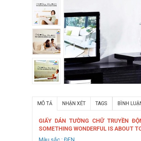
MÔ TẢ
NHẬN XÉT
TAGS
BÌNH LUẬ
GIẤY DÁN TƯỜNG CHỮ TRUYỀN ĐỘN
SOMETHING WONDERFUL IS ABOUT T
Màu sắc : ĐEN