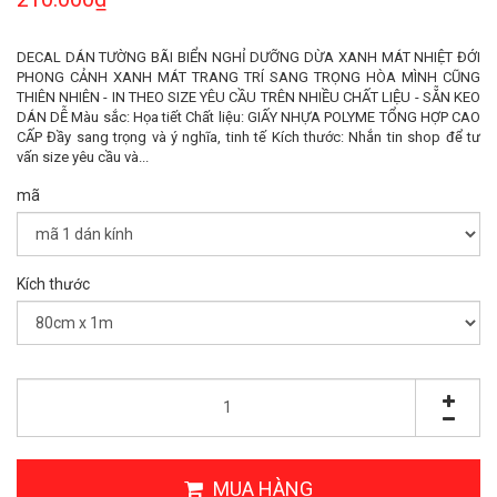
DECAL DÁN TƯỜNG BÃI BIỂN NGHỈ DƯỠNG DỪA XANH MÁT NHIỆT ĐỚI
PHONG CẢNH XANH MÁT TRANG TRÍ SANG TRỌNG HÒA MÌNH CŨNG
THIÊN NHIÊN - IN THEO SIZE YÊU CẦU TRÊN NHIỀU CHẤT LIỆU - SẴN KEO
DÁN DỄ Màu sắc: Họa tiết Chất liệu: GIẤY NHỰA POLYME TỔNG HỢP CAO
CẤP Đầy sang trọng và ý nghĩa, tinh tế Kích thước: Nhắn tin shop để tư
vấn size yêu cầu và...
mã
Kích thước
MUA HÀNG