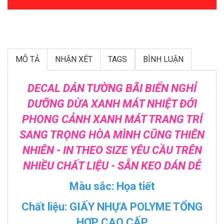
MÔ TẢ
NHẬN XÉT
TAGS
BÌNH LUẬN
DECAL DÁN TƯỜNG BÃI BIỂN NGHỈ
DƯỠNG DỪA XANH MÁT NHIỆT ĐỚI
PHONG CẢNH XANH MÁT TRANG TRÍ
SANG TRỌNG HÒA MÌNH CŨNG THIÊN
NHIÊN - IN THEO SIZE YÊU CẦU TRÊN
NHIỀU CHẤT LIỆU - SẴN KEO DÁN DỄ
Màu sắc: Họa tiết
Chất liệu: GIẤY NHỰA POLYME TỔNG
HỢP CAO CẤP