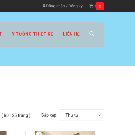
Đăng nhập
/
Đăng ký
0
T
Ý TƯỞNG THIẾT KẾ
LIÊN HỆ
Sắp xếp:
Thứ tự
 ( 80.125 trang )