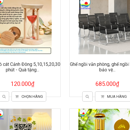
 cát Cảnh Đông 5,10,15,20,30
Ghế ngồi văn phòng, ghế ngồi
phút - Quà tặng...
bảo vệ...
120.000₫
685.000₫
CHỌN HÀNG
MUA HÀNG