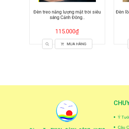
Đèn treo năng lượng mặt trời siêu
Đèn lồ
sáng Cảnh Đông...
115.000₫
MUA HÀNG
CHU
Ý Tưở
Câu C