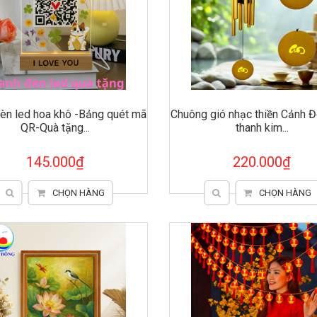
đèn led hoa khô -Bảng quét mã
Chuông gió nhạc thiền Cảnh Đ
QR-Quà tặng...
thanh kim...
145.000₫
220.000₫
CHỌN HÀNG
CHỌN HÀNG