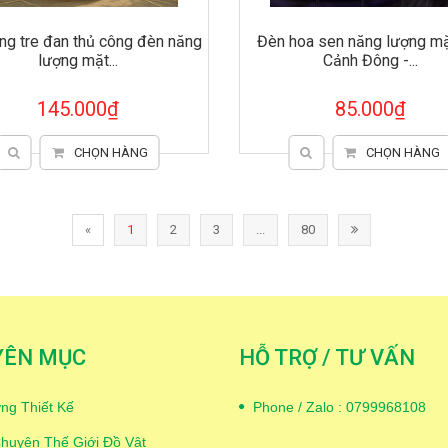
ng tre đan thủ công đèn năng
Đèn hoa sen năng lượng mặt
lượng mặt...
Cảnh Đông -...
145.000₫
85.000₫
CHỌN HÀNG
CHỌN HÀNG
«
1
2
3
...
80
YÊN MỤC
HỖ TRỢ / TƯ VẤN
ng Thiết Kế
Phone / Zalo : 0799968108
huyện Thế Giới Đồ Vật