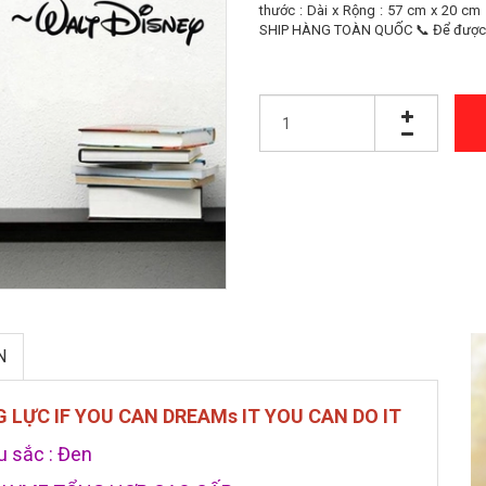
thước : Dài x Rộng : 57 cm x 20 cm
SHIP HÀNG TOÀN QUỐC 📞 Để được tư
N
LỰC IF YOU CAN DREAMs IT YOU CAN DO IT
 sắc : Đen