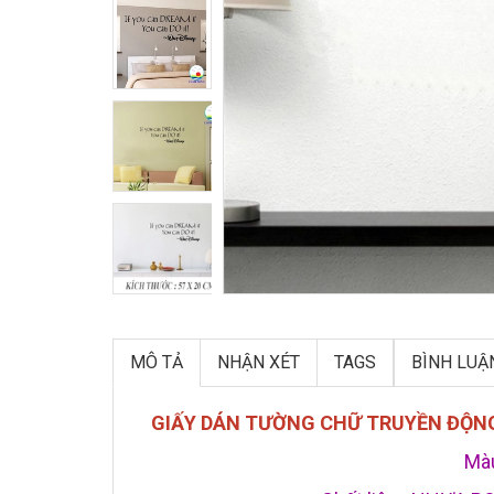
MÔ TẢ
NHẬN XÉT
TAGS
BÌNH LUẬ
GIẤY DÁN TƯỜNG CHỮ TRUYỀN ĐỘNG 
Màu