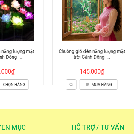
ng gió đèn năng lượng mặt
Quạt gỗ chụp hình sự kiện
trời Cảnh Đông -...
tặng Cảnh Đông...
145.000₫
15.000₫
MUA HÀNG
CHỌN HÀNG
YÊN MỤC
HỖ TRỢ / TƯ VẤN