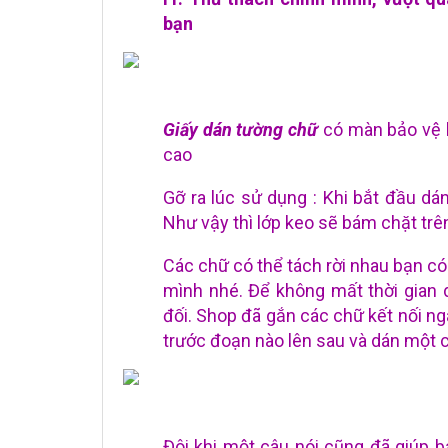
bạn
Giấy dán tường chữ
có màn bảo vệ 
cao
Gỡ ra lúc sử dụng : Khi bắt đầu dá
Như vậy thì lớp keo sẽ bám chặt tr
Các chữ có thể tách rời nhau bạn có 
mình nhé. Để không mất thời gian
đối. Shop đã gắn các chữ kết nối ng
trước đoạn nào lên sau và dán một c
Đôi khi một câu nói cũng đã giúp b