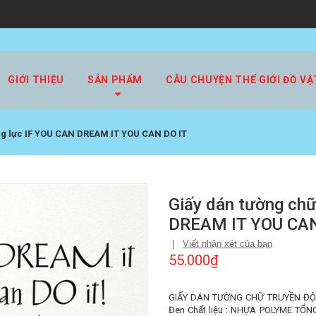
GIỚI THIỆU
SẢN PHẨM
CÂU CHUYỆN THẾ GIỚI ĐỒ VẬ
ng lực IF YOU CAN DREAM IT YOU CAN DO IT
Giấy dán tường chữ
DREAM IT YOU CAN
|
Viết nhận xét của bạn
55.000₫
GIẤY DÁN TƯỜNG CHỮ TRUYỀN ĐỘN
Đen Chất liệu : NHỰA POLYME TỔNG