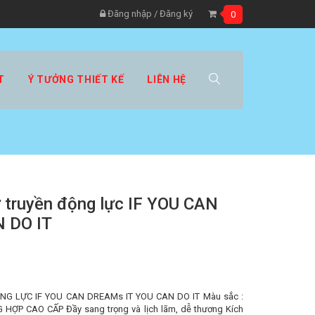
Đăng nhập
/
Đăng ký
0
T
Ý TƯỞNG THIẾT KẾ
LIÊN HỆ
 truyền động lực IF YOU CAN
 DO IT
G LỰC IF YOU CAN DREAMs IT YOU CAN DO IT Màu sắc :
 HỢP CAO CẤP Đầy sang trọng và lịch lãm, dễ thương Kích