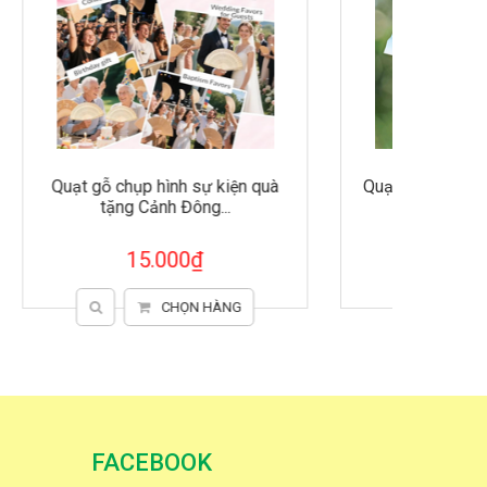
 quà
Quạt vải Pastel cán tre kiểu mới
Cảnh Đông -Quạt...
25.000₫
CHỌN HÀNG
FACEBOOK