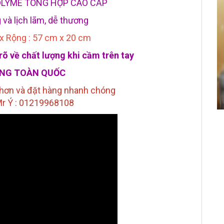
 POLYME TỔNG HỢP CAO CẤP
 và lịch lãm, dễ thương
i x Rộng : 57 cm x 20 cm
õ về chất lượng khi cầm trên tay
ÀNG TOÀN QUỐC
 hơn và đặt hàng nhanh chóng
Mr Ý : 01219968108