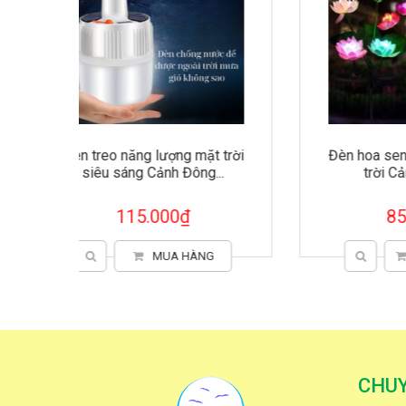
t trời
Đèn hoa sen năng lượng mặt
Chuô
...
trời Cảnh Đông -...
85.000₫
G
CHỌN HÀNG
CHU