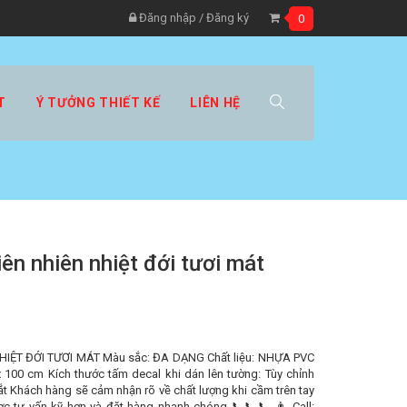
Đăng nhập
/
Đăng ký
0
T
Ý TƯỞNG THIẾT KẾ
LIÊN HỆ
ên nhiên nhiệt đới tươi mát
ỆT ĐỚI TƯƠI MÁT Màu sắc: ĐA DẠNG Chất liệu: NHỰA PVC
 100 cm Kích thước tấm decal khi dán lên tường: Tùy chỉnh
mắt Khách hàng sẽ cảm nhận rõ về chất lượng khi cầm trên tay
tư vấn kỹ hơn và đặt hàng nhanh chóng 📞📞📞 👨 Call: