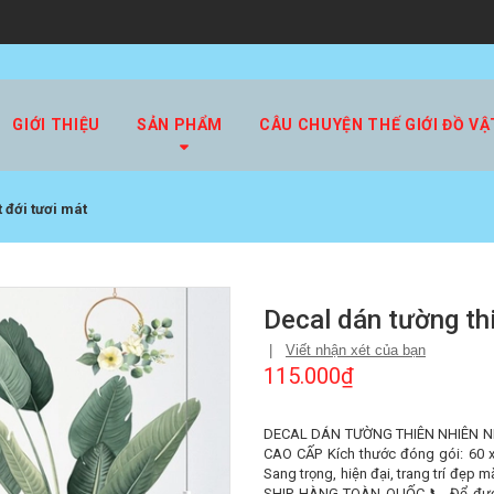
GIỚI THIỆU
SẢN PHẨM
CÂU CHUYỆN THẾ GIỚI ĐỒ VẬ
 đới tươi mát
Decal dán tường thi
|
Viết nhận xét của bạn
115.000₫
DECAL DÁN TƯỜNG THIÊN NHIÊN NHI
CAO CẤP Kích thước đóng gói: 60 x
Sang trọng, hiện đại, trang trí đẹp 
SHIP HÀNG TOÀN QUỐC 📞 Để được 