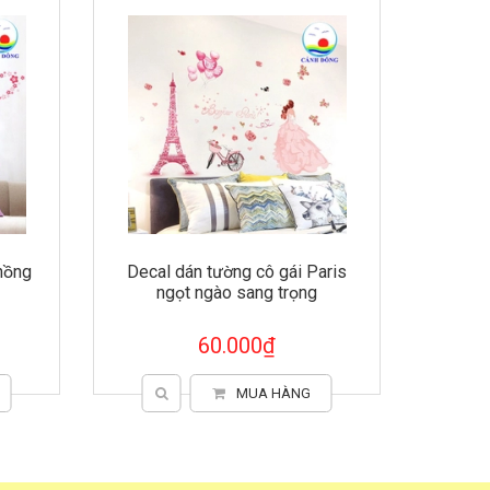
aris
Decal dán tường cây hồng đáng
yêu
60.000₫
MUA HÀNG