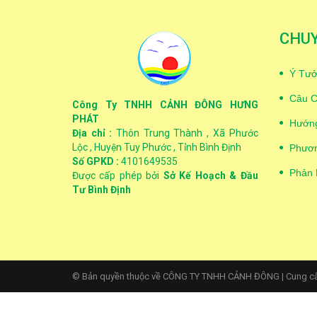
CHU
Ý Tưở
Câu C
Công Ty TNHH CẢNH ĐÔNG HƯNG
PHÁT
Hướng
Địa chỉ :
Thôn Trung Thành , Xã Phước
Lộc , Huyện Tuy Phước , Tỉnh Bình Định
Phươn
Số GPKD :
4101649535
Phản 
Được cấp phép bởi
Sở Kế Hoạch & Đầu
Tư Bình Định
© Bản quyền thuộc về CÔNG TY TNHH CẢNH ĐÔNG
|
Cung c