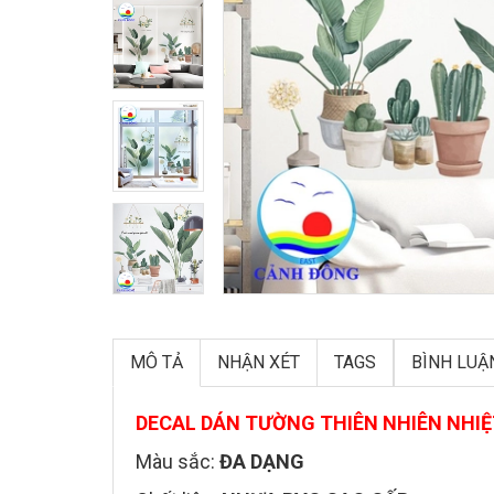
MÔ TẢ
NHẬN XÉT
TAGS
BÌNH LUẬ
DECAL DÁN TƯỜNG THIÊN NHIÊN NHIỆ
Màu sắc:
ĐA DẠNG