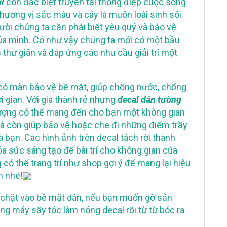
ới
còn đặc biệt truyền tải thông điệp cuộc sống
 hương vị sắc màu và cây lá muôn loài sinh sôi
ười chúng ta cần phải biết yêu quý và bảo vệ
ủa mình. Có như vậy chúng ta mới có một bầu
c thư giãn và đáp ứng các nhu cầu giải trí một
 có màn bảo vệ bề mặt, giúp chống nước, chống
i gian. Với giá thành rẻ nhưng
decal dán tường
ượng có thể mang đến cho bạn một không gian
 và còn giúp bảo vệ hoặc che đi những điểm trầy
bạn. Các hình ảnh trên decal tách rời thành
ỏa sức sáng tạo để bài trí cho không gian của
có thể trang trí như shop gợi ý để mang lại hiệu
h nhé!
 chặt vào bề mặt dán, nếu bạn muốn gỡ sản
g máy sấy tóc làm nóng decal rồi từ từ bóc ra