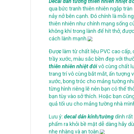
Decal dán tường thiên nhiên nhiệt đ
qua bức tranh thiên nhiên ngập tràn
nảy nở bên cạnh. Đó chính là mỗi ng
thiên nhiên như chính mạng sống c
không khí trong lành để hít thở, đượ
cách lành mạnh.
Đượ
c
làm từ chất liệu PVC cao cấp,
trầy xước, màu sắc bền đẹp với thườ
thiên nhiên nhiệt đới
vô cùng chất l
trang trí vô cùng bắt mắt, ấn tượng
xước, bong tróc cho mảng tường nhà 
từng hình riêng lẽ nên bạn có thể th
bạn tùy vào sở thích. Hoặc bạn cũng 
quả tối ưu cho mảng tường nhà mìn
Lưu ý:
decal dán kính/tường
dính rất
phẩm ra khỏi bề mặt dễ dàng hãy dùn
nhẹ nhàng và an toàn.