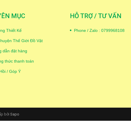
YÊN MỤC
HỖ TRỢ / TƯ VẤN
ng Thiết Kế
Phone / Zalo : 0799968108
huyện Thế Giới Đồ Vật
 dẫn đặt hàng
g thức thanh toán
Hồi / Góp Ý
ấp bởi
Sapo