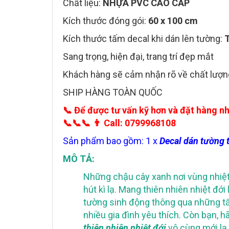
Chất liệu:
NHỰA PVC CAO CẤP
Kích thước đóng gói:
60 x 100 cm
Kích thước tấm decal khi dán lên tường:
T
Sang trọng, hiện đại, trang trí đẹp mắt
Khách hàng sẽ cảm nhận rõ về chất lượng
SHIP HÀNG TOÀN QUỐC
📞
Để được tư vấn kỹ hơn và đặt hàng n
📞📞📞
👨
Call: 0799968108
Sản phẩm bao gồm: 1 x
Decal dán tường t
MÔ TẢ:
Những chậu cây xanh nơi vùng nhiệt
hút kì lạ. Mang thiên nhiên nhiệt đ
tường sinh động thông qua những t
nhiều gia đình yêu thích. Còn bạn, 
thiên nhiên nhiệt đới
vô cùng mới lạ