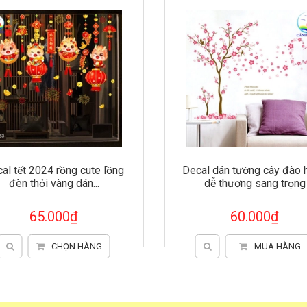
al dán tường cây đào hồng
Decal dán tường cô gái P
dễ thương sang trọng
ngọt ngào sang trọng
60.000₫
60.000₫
MUA HÀNG
MUA HÀNG