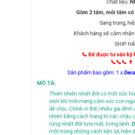
Chất liệu:
N
Gồm 2 tấm, mỗi tấm có 
Sang trọng, hiệ
Khách hàng sẽ cảm nhận r
SHIP H
📞
Để được tư vấn kỹ 
📞📞📞
👨
Sản phẩm bao gồm: 1 x
Deca
MÔ TẢ:
Thiên nhiên nhiệt đới có một sức hú
sinh khí mới mang cảm xúc con ngườ
dễ chịu. Chính vì thế, nhiều gia đìn
nhiên bằng cách trang trí các chậu c
rừng nhiệt đới tươi mát, trong lành.
D
một trong những cách tiện lợi, hiện