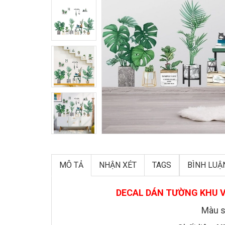
MÔ TẢ
NHẬN XÉT
TAGS
BÌNH LUẬ
DECAL DÁN TƯỜNG KHU V
Màu s