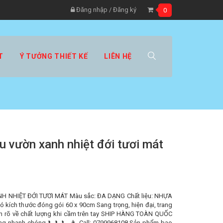
Đăng nhập
/
Đăng ký
0
T
Ý TƯỞNG THIẾT KẾ
LIÊN HỆ
u vườn xanh nhiệt đới tươi mát
NHIỆT ĐỚI TƯƠI MÁT Màu sắc: ĐA DẠNG Chất liệu: NHỰA
kích thước đóng gói 60 x 90cm Sang trọng, hiện đại, trang
n rõ về chất lượng khi cầm trên tay SHIP HÀNG TOÀN QUỐC
àng nhanh chóng 📞📞📞 👨 Call: 0799968108 Sản phẩm bao