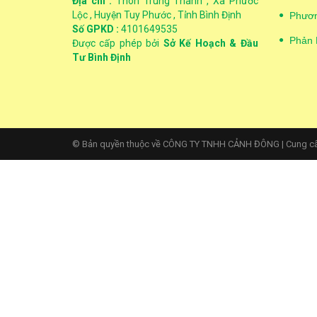
Địa chỉ :
Thôn Trung Thành , Xã Phước
Lộc , Huyện Tuy Phước , Tỉnh Bình Định
Phươn
Số GPKD :
4101649535
Phản 
Được cấp phép bởi
Sở Kế Hoạch & Đầu
Tư Bình Định
© Bản quyền thuộc về CÔNG TY TNHH CẢNH ĐÔNG
|
Cung c