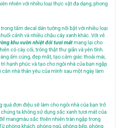
ên nhiên với nhiều loại thực vật đa dạng, phong
trong tấm decal dán tường nổi bật với nhiều loại
chuối cảnh và nhiều chậu cây xanh khác. Với vẻ
ường khu vườn nhiệt đới tươi mát
mang lại cho
ên có cây cối, trông thật thư giãn và yên tĩnh.
càng ấm cúng, đẹp mắt, tạo cảm giác thoải mái,
y trì hạnh phúc và tạo cho ngôi nhà của bạn ngập
với căn nhà thân yêu của mình sau một ngày làm
 quá đơn điệu sẽ làm cho ngôi nhà của bạn trở
o chúng ta không sử dụng sắc xanh tươi mát của
để mangmàu sắc thiên nhiên tràn ngập trong
 Từ phòng khách, phòng ngủ, phòng bếp, phòng