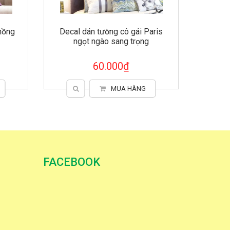
aris
Decal dán tường cây hồng đáng
yêu
60.000₫
MUA HÀNG
FACEBOOK