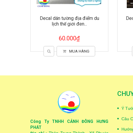
iểm du
Decal tết 2024 rồng cute lồng
Dec
đèn thỏi vàng dán...
65.000₫
G
CHỌN HÀNG
CHU
Ý Tưở
Câu C
Công Ty TNHH CẢNH ĐÔNG HƯNG
PHÁT
Hướng