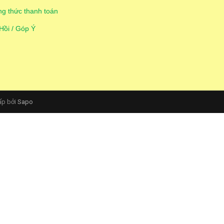
g thức thanh toán
Hồi / Góp Ý
ấp bởi
Sapo