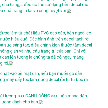
a, nhà hàng,… đều có thể sử dụng tấm decal một
 quả trang trí lại vô cùng tuyệt vời.
được làm từ chất liệu PVC cao cấp, bên ngoài có
ước hiệu quả. Các hình ảnh trên decal tách rời
hỏa sức sáng tạo, điều chỉnh kích thước tấm decal
ông gian và nhu cầu trang trí của bạn. Chỉ với
à dán lên tường là chúng ta đã có ngay mảng
 rồi.
t chặt vào bề mặt dán, nếu bạn muốn gỡ sản
g máy sấy tóc làm nóng decal rồi từ từ bóc ra
 chất lượng. <<< CẢNH ĐÔNG >>> luôn mang đến
lượng dành cho bạn.