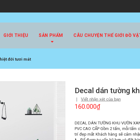
GIỚI THIỆU
SẢN PHẨM
CÂU CHUYỆN THẾ GIỚI ĐỒ VẬ
iệt đới tươi mát
Decal dán tường kh
|
Viết nhận xét của bạn
160.000₫
DECAL DÁN TƯỜNG KHU VƯỜN XANH 
PVC CAO CẤP Gồm 2 tấm, mỗi tấm có 
trí đẹp mắt Khách hàng sẽ cảm nhậ
📞 Để được tư vấn kỹ hơn và đặt h