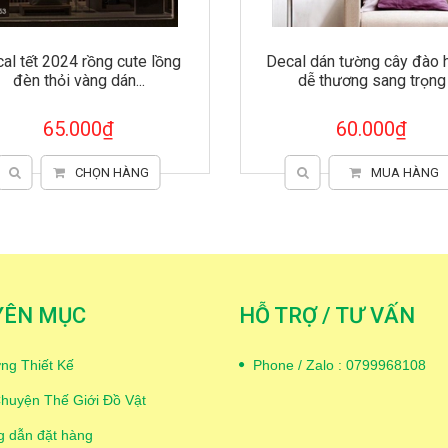
al dán tường cây đào hồng
Decal dán tường cô gái P
dễ thương sang trọng
ngọt ngào sang trọng
60.000₫
60.000₫
MUA HÀNG
MUA HÀNG
YÊN MỤC
HỖ TRỢ / TƯ VẤN
ng Thiết Kế
Phone / Zalo : 0799968108
huyện Thế Giới Đồ Vật
 dẫn đặt hàng