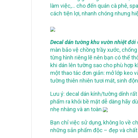
làm việc,… cho đến quán cà phê, sp
cách tiện lợi, nhanh chóng nhưng hiệu
Decal dán tường khu vườn nhiệt đới
màn bảo vệ chồng trầy xước, chống n
từng hình riêng lẽ nên bạn có thể t
khi dán lên tường sao cho phù hợp kh
một thao tác đơn giản: mở lớp keo v
tường thiên nhiên tươi mát, sinh động
Lưu ý: decal dán kính/tường dính rấ
phẩm ra khỏi bề mặt dễ dàng hãy dùn
nhẹ nhàng và an toàn.
Bạn chỉ việc sử dụng, không lo về
những sản phẩm độc – đẹp và chất 