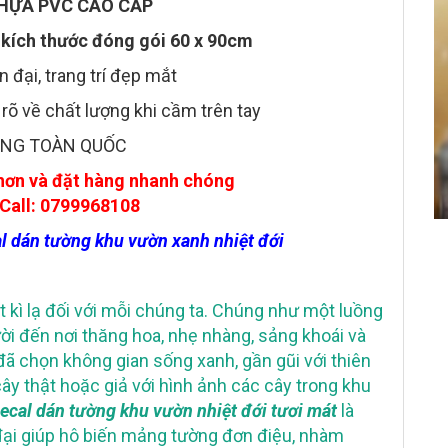
HỰA PVC CAO CẤP
kích thước đóng gói 60 x 90cm
n đại, trang trí đẹp mắt
õ về chất lượng khi cầm trên tay
ÀNG TOÀN QUỐC
hơn và đặt hàng nhanh chóng
Call: 0799968108
l dán tường khu vườn xanh nhiệt đới
t kì lạ đối với mỗi chúng ta. Chúng như một luồng
i đến nơi thăng hoa, nhẹ nhàng, sảng khoái và
h đã chọn không gian sống xanh, gần gũi với thiên
ây thật hoặc giả với hình ảnh các cây trong khu
ecal dán tường khu vườn nhiệt đới tươi mát
là
 đại giúp hô biến mảng tường đơn điệu, nhàm