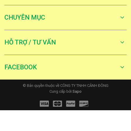
CHUYÊN MỤC
HỖ TRỢ / TƯ VẤN
FACEBOOK
© Bản quyền thuộc về CÔNG TY TNHH CẢNH ĐÔNG
Cung cấp bởi
Sapo