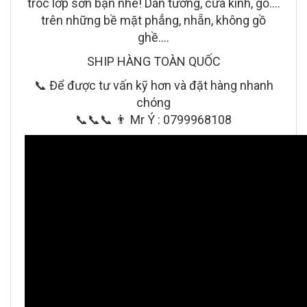
tróc lớp sơn bạn nhé! Dán tường, cửa kính, gỗ....
trên những bề mặt phẳng, nhẵn, không gồ
ghề....
SHIP HÀNG TOÀN QUỐC
📞 Để được tư vấn kỹ hơn và đặt hàng nhanh
chóng
📞📞📞 👨 Mr Ý : 0799968108