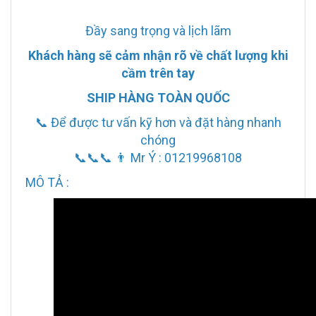
Đầy sang trọng và lịch lãm
Khách hàng sẽ cảm nhận rõ về chất lượng khi
cầm trên tay
SHIP HÀNG TOÀN QUỐC
📞 Để được tư vấn kỹ hơn và đặt hàng nhanh
chóng
📞📞📞 👨 Mr Ý : 01219968108
MÔ TẢ :