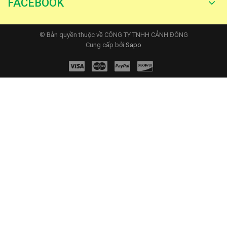
FACEBOOK
© Bản quyền thuộc về CÔNG TY TNHH CẢNH ĐÔNG
Cung cấp bởi
Sapo