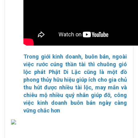
Trong giới kinh doanh, buôn bán, ngoài
việc rước cúng thần tài thì chuông gió
lộc phát Phật Di Lặc
cũng là một đồ
phong thủy hữu hiệu giúp ích cho gia chủ
thu hút được nhiều tài lộc, may mắn và
chiêu mộ nhiều quý nhân giúp đỡ, công
việc kinh doanh buôn bán ngày càng
vững chắc hơn