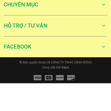
CHUYÊN MỤC
HỖ TRỢ / TƯ VẤN
FACEBOOK
© Bản quyền thuộc về CÔNG TY TNHH CẢNH ĐÔNG
Cung cấp bởi
Sapo