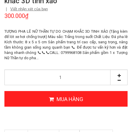
khắc 3D tinh xảo
|
Viết nhận xét của bạn
300.000₫
TƯỢNG PHA LÊ NỮ THẦN TỰ DO CHẠM KHẮC 3D TINH XẢO (Tặng kèm
đế lót xe hơi chống trượt) Màu sắc: Trắng trong suốt Chất Liệu: Đá pha lê
Kích thước: 8 x 5 x 5 cm Sản phẩm trang trí cao cấp, sang trọng, nâng
tầm không gian sống xung quanh bạn 📞 Để được tư vấn kỹ hơn và đặt
hàng nhanh chóng 📞📞📞CALL: 0799968108 Sản phẩm gồm 1 x Tượng
Nữ Thần tự do pha...
MUA HÀNG