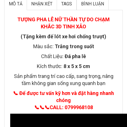
MÔ TẢ
NHẬN XÉT
TAGS
BÌNH LUẬN
TƯỢNG PHA LÊ NỮ THẦN TỰ DO CHẠM
KHẮC 3D TINH XẢO
(Tặng kèm đế lót xe hơi chống trượt)
Màu sắc:
Trắng trong suốt
Chất Liệu:
Đá pha lê
Kích thước:
8 x 5 x 5 cm
Sản phẩm trang trí cao cấp, sang trọng, nâng
tầm không gian sống xung quanh bạn
📞
Để được tư vấn kỹ hơn và đặt hàng nhanh
chóng
📞📞📞
CALL: 0799968108