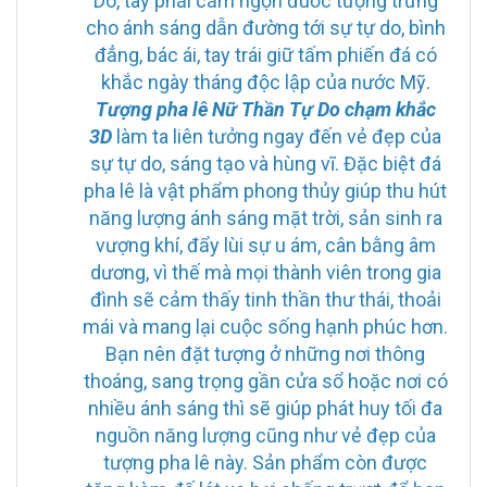
Do, tay phải cầm ngọn đuốc tượng trưng
cho ánh sáng dẫn đường tới sự tự do, bình
đẳng, bác ái, tay trái giữ tấm phiến đá có
khắc ngày tháng độc lập của nước Mỹ.
Tượng pha lê Nữ Thần Tự Do chạm khắc
3D
làm ta liên tưởng ngay đến vẻ đẹp của
sự tự do, sáng tạo và hùng vĩ. Đặc biệt đá
pha lê là vật phẩm phong thủy giúp thu hút
năng lượng ánh sáng mặt trời, sản sinh ra
vượng khí, đẩy lùi sự u ám, cân bằng âm
dương, vì thế mà mọi thành viên trong gia
đình sẽ cảm thấy tinh thần thư thái, thoải
mái và mang lại cuộc sống hạnh phúc hơn.
Bạn nên đặt tượng ở những nơi thông
thoáng, sang trọng gần cửa sổ hoặc nơi có
nhiều ánh sáng thì sẽ giúp phát huy tối đa
nguồn năng lượng cũng như vẻ đẹp của
tượng pha lê này. Sản phẩm còn được