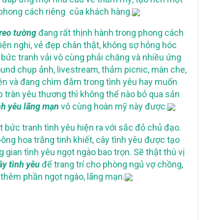
phong cách riêng của khách hàng.
treo tường
đang rất thịnh hành trong phong cách
 tiện nghi, vẻ đẹp chân thật, không sợ hỏng hóc
t bức tranh vải vô cùng phải chăng và nhiều ứng
und chụp ảnh, livestream, thảm picnic, màn che,
iên và đang chìm đắm trong tình yêu hay muốn
p tràn yêu thương thì không thể nào bỏ qua sản
ình yêu lãng mạn
vô cùng hoàn mỹ này được.
 bức tranh tình yêu hiện ra với sắc đỏ chủ đạo.
g hoa trắng tinh khiết, cây tình yêu được tạo
ng gian tình yêu ngọt ngào bao trọn. Sẽ thật thú vị
ây tình yêu
để trang trí cho phòng ngủ vợ chồng,
 thêm phần ngọt ngào, lãng mạn.