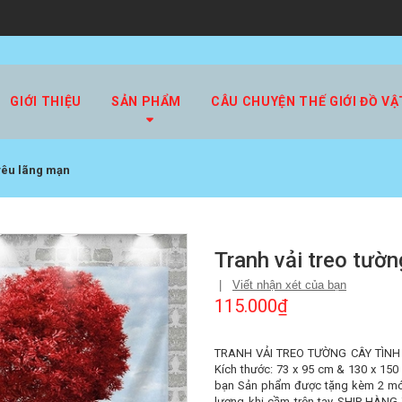
GIỚI THIỆU
SẢN PHẨM
CÂU CHUYỆN THẾ GIỚI ĐỒ VẬ
 yêu lãng mạn
Tranh vải treo tườn
|
Viết nhận xét của bạn
115.000₫
TRANH VẢI TREO TƯỜNG CÂY TÌNH Y
Kích thước: 73 x 95 cm & 130 x 15
bạn Sản phẩm được tặng kèm 2 móc
lượng khi cầm trên tay SHIP HÀNG