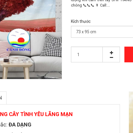
chóng 📞📞📞 👨 Call:...
Kích thước
N
NG CÂY TÌNH YÊU LÃNG MẠN
ắc:
ĐA DẠNG