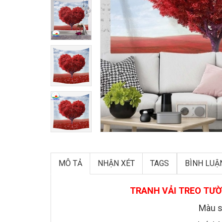
MÔ TẢ
NHẬN XÉT
TAGS
BÌNH LUẬ
TRANH VẢI TREO TƯỜ
Màu s