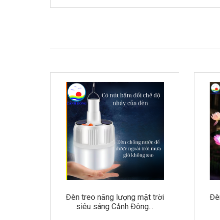
 -Bảng
Đèn treo năng lượng mặt trời
Đè
...
siêu sáng Cảnh Đông...