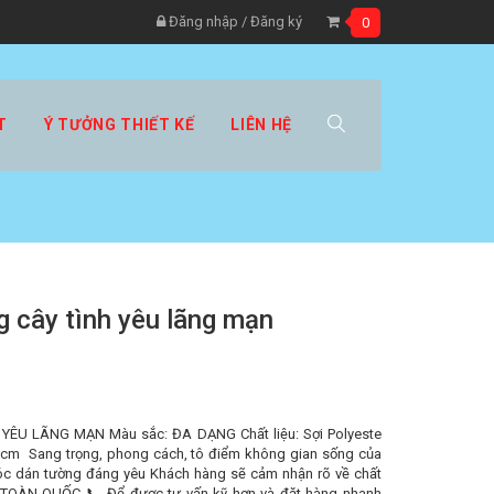
Đăng nhập
/
Đăng ký
0
T
Ý TƯỞNG THIẾT KẾ
LIÊN HỆ
g cây tình yêu lãng mạn
ÊU LÃNG MẠN Màu sắc: ĐA DẠNG Chất liệu: Sợi Polyeste
0 cm Sang trọng, phong cách, tô điểm không gian sống của
 dán tường đáng yêu Khách hàng sẽ cảm nhận rõ về chất
 TOÀN QUỐC 📞 Để được tư vấn kỹ hơn và đặt hàng nhanh