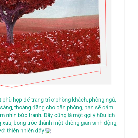
t phù hợp để trang trí ở phòng khách, phòng ngủ,
i sáng, thoáng đãng cho căn phòng, bạn sẽ cảm
ắm nhìn bức tranh. Đây cũng là một gợi ý hữu ích
xấu, bong tróc thành một không gian sinh động,
với thiên nhiên đấy!