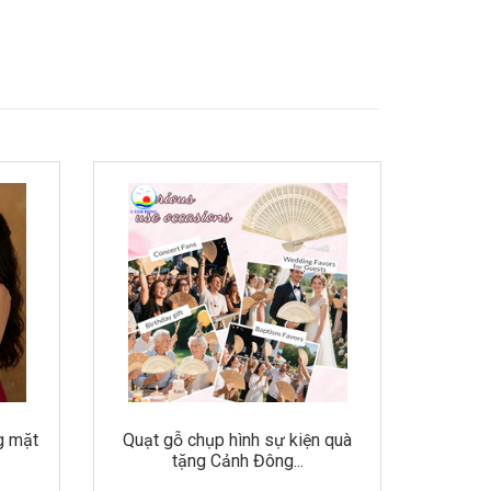
g mặt
Quạt gỗ chụp hình sự kiện quà
Quạt vả
tặng Cảnh Đông...