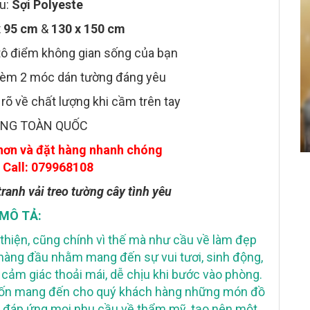
ệu:
Sợi Polyeste
x 95 cm
&
130 x 150 cm
 tô điểm không gian sống của bạn
èm 2 móc dán tường đáng yêu
õ về chất lượng khi cầm trên tay
ÀNG TOÀN QUỐC
hơn và đặt hàng nhanh chóng
Call: 079968108
tranh vải treo tường cây tình yêu
MÔ TẢ:
hiện, cũng chính vì thế mà như cầu về làm đẹp
hàng đầu nhằm mang đến sự vui tươi, sinh động,
 cảm giác thoải mái, dễ chịu khi bước vào phòng.
uốn mang đến cho quý khách hàng những món đồ
ng, đáp ứng mọi nhu cầu về thẩm mỹ, tạo nên một