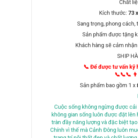
Chất li
Kích thước:
73 
Sang trọng, phong cách,
Sản phẩm được tặng k
Khách hàng sẽ cảm nhận r
SHIP H
📞
Để được tư vấn kỹ 
📞📞📞
👨
Sản phẩm bao gồm 1 x
Cuộc sống không ngừng được cải t
không gian sống luôn được đặt lên 
tràn đầy năng lượng và đặc biệt tạo
Chính vì thế mà Cảnh Đông luôn m
trang trí nội thất đẹp và chất lượ