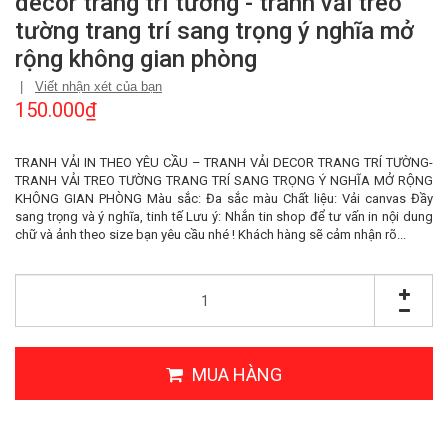
decor trang trí tường - tranh vải treo
tường trang trí sang trọng ý nghĩa mở
rộng không gian phòng
|
Viết nhận xét của bạn
150.000₫
TRANH VẢI IN THEO YÊU CẦU – TRANH VẢI DECOR TRANG TRÍ TƯỜNG-
TRANH VẢI TREO TƯỜNG TRANG TRÍ SANG TRỌNG Ý NGHĨA MỞ RỘNG
KHÔNG GIAN PHÒNG Màu sắc: Đa sắc màu Chất liệu: Vải canvas Đầy
sang trọng và ý nghĩa, tinh tế Lưu ý: Nhắn tin shop để tư vấn in nội dung
chữ và ảnh theo size bạn yêu cầu nhé ! Khách hàng sẽ cảm nhận rõ...
MUA HÀNG