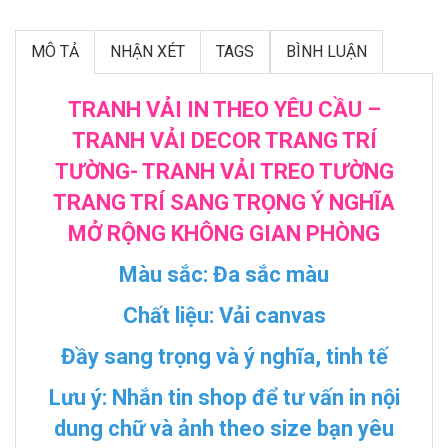
MÔ TẢ
NHẬN XÉT
TAGS
BÌNH LUẬN
TRANH VẢI IN THEO YÊU CẦU –
TRANH VẢI DECOR TRANG TRÍ
TƯỜNG- TRANH VẢI TREO TƯỜNG
TRANG TRÍ SANG TRỌNG Ý NGHĨA
MỞ RỘNG KHÔNG GIAN PHÒNG
Màu sắc:
Đa sắc màu
Chất liệu:
Vải canvas
Đầy sang trọng và ý nghĩa, tinh tế
Lưu ý
: Nhắn tin shop để tư vấn
in nội
dung chữ và ảnh theo size bạn
yêu