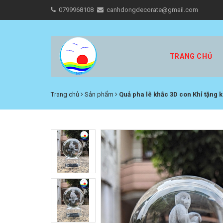
0799968108
canhdongdecorate@gmail.com
TRANG CHỦ
Trang chủ
Sản phẩm
Quả pha lê khắc 3D con Khỉ tặng 