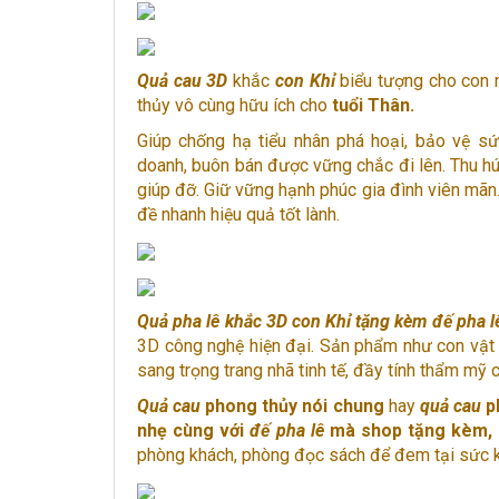
Quả cau 3D
khắc
con Khỉ
biểu tượng cho con 
thủy vô cùng hữu ích cho
tuổi Thân.
Giúp chống hạ tiểu nhân phá hoại, bảo vệ sức
doanh, buôn bán được vững chắc đi lên. Thu hú
giúp đỡ. Giữ vững hạnh phúc gia đình viên mãn.
đề nhanh hiệu quả tốt lành.
Quả pha lê
khắc 3D con Khỉ tặng kèm đế pha l
3D công nghệ hiện đại. Sản phẩm như con vật h
sang trọng trang nhã tinh tế, đầy tính thẩm mỹ c
Quả cau
phong thủy nói chung
hay
quả cau
p
nhẹ cùng với
đế pha lê
mà shop tặng kèm,
phòng khách, phòng đọc sách để đem tại sức kh