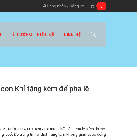
Đăng nhập
/
Đăng ký
0
T
Ý TƯỞNG THIẾT KẾ
LIÊN HỆ
 con Khỉ tặng kèm đế pha lê
KÈM ĐẾ PHA LÊ SANG TRỌNG Chất liệu: Pha lê Kích thước:
g suốt Đồ trang trí nội thất nâng tầm không gian cuộc sống