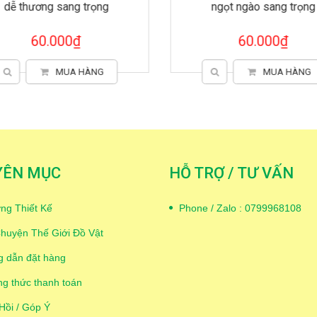
dễ thương sang trọng
ngọt ngào sang trọng
60.000₫
60.000₫
MUA HÀNG
MUA HÀNG
YÊN MỤC
HỖ TRỢ / TƯ VẤN
ng Thiết Kế
Phone / Zalo : 0799968108
huyện Thế Giới Đồ Vật
 dẫn đặt hàng
g thức thanh toán
Hồi / Góp Ý