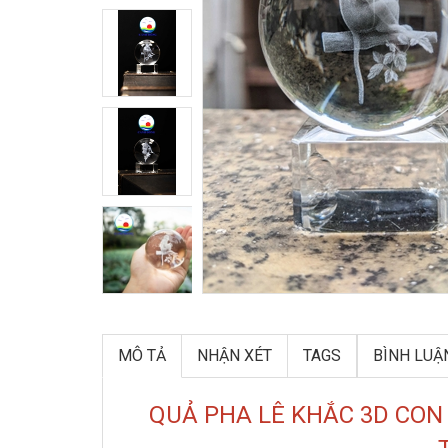
MÔ TẢ
NHẬN XÉT
TAGS
BÌNH LUẬ
QUẢ PHA LÊ KHẮC 3D CON