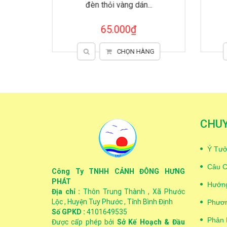
đèn thỏi vàng dán...
65.000₫
G
CHỌN HÀNG
CHU
Ý Tưở
Câu C
Công Ty TNHH CẢNH ĐÔNG HƯNG
PHÁT
Hướng
Địa chỉ :
Thôn Trung Thành , Xã Phước
Lộc , Huyện Tuy Phước , Tỉnh Bình Định
Phươn
Số GPKD :
4101649535
Phản 
Được cấp phép bởi
Sở Kế Hoạch & Đầu