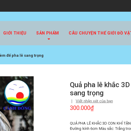
GIỚI THIỆU
SẢN PHẨM
CÂU CHUYỆN THẾ GIỚI ĐỒ VẬ
kèm đế pha lê sang trọng
Quả pha lê khắc 3D
sang trọng
|
Viết nhận xét của bạn
300.000₫
QUẢ PHA LÊ KHẮC 3D CON KHỈ TẶNG 
Đường kính 6cm Màu sắc: Trắng tron