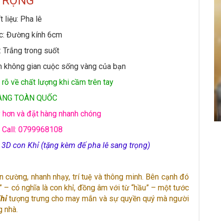
TRỌNG
 liệu: Pha lê
c: Đường kính 6cm
 Trắng trong suốt
tầm không gian cuộc sống vàng của bạn
rõ về chất lượng khi cầm trên tay
ÀNG TOÀN QUỐC
 hơn và đặt hàng nhanh chóng
 Call: 0799968108
 3D con Khỉ (tặng kèm đế pha lê sang trọng)
n cường, nhanh nhạy, trí tuệ và thông minh. Bên cạnh đó
” – có nghĩa là con khỉ, đồng âm với từ “hầu” – một tước
hỉ
tượng trưng cho may mắn và sự quyền quý mà người
g nhà.