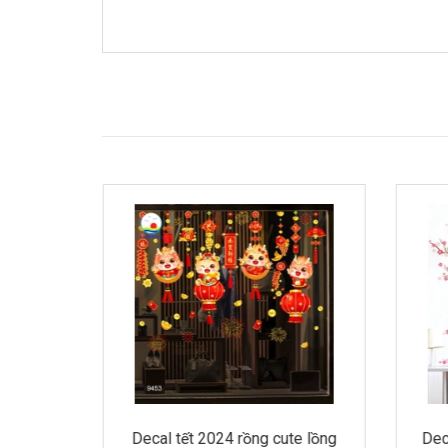
iểm du
Decal tết 2024 rồng cute lồng
Dec