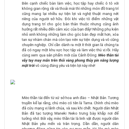
Bên cạnh chiếc bàn làm việc, học tập hay chiếc ô tô với
không gian rộng rãi và thoải mái thì những món đồ trang trí
cũng mang lại nhiều sự tiện lợi và nghệ thuật mang nét
riêng của người sở hữu. Đôi khi việc tô điểm những vật
dụng trang trí cho góc bàn thân thuộc nhưng cũng ảnh
hưởng rất nhiều đến cảm xúc của bạn đấy! Những phụ kiện
nhỏ xinh không những làm cho góc bàn đẹp mắt hơn, xóa
tan sự nhàm chán mà còn tạo nên sự tiện dụng và vô cũng
chuyên nghiệp. Chỉ cần dành ra một ít thời gian là chúng ta
đã có ngay một khu vực học tập và làm việc thú vị rồi. Hãy
cùng xem qua sản phẩm mới của Cảnh Đông:
Mèo thần tài
vẫy tay may mắn trên thỏi vàng phong thủy pin năng lượng
mặt trời
vô cùng đáng yêu và tiện lợi này nhé!
Mèo thần tài đến từ xứ sở hoa anh đào – Nhật Bản. Tương
truyền kể lại rằng, chú mèo có tên là Tama. Chính chú mèo
đã cứu mạng vị lãnh chúa, và sau khi chết. Người dân Nhật
Bản đã tạc tượng Maneki Neko trưng bày khắp nơi để
tưởng nhớ. Bởi vậy, mèo thần tài là linh vật được người dân
Nhật Bản yêu mến và trân trọng. Dần dần, người dân
phương đông cũng tin vào sự may mắn, tài lộc mà mèo