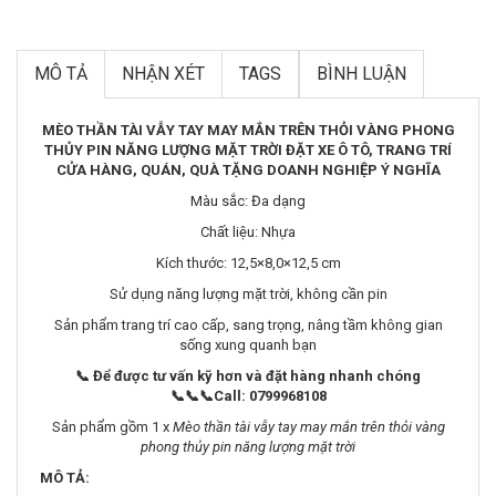
MÔ TẢ
NHẬN XÉT
TAGS
BÌNH LUẬN
MÈO THẦN TÀI VẪY TAY MAY MẮN TRÊN THỎI VÀNG PHONG
THỦY PIN NĂNG LƯỢNG MẶT TRỜI ĐẶT XE Ô TÔ, TRANG TRÍ
CỬA HÀNG, QUÁN, QUÀ TẶNG DOANH NGHIỆP Ý NGHĨA
Màu sắc: Đa dạng
Chất liệu: Nhựa
Kích thước: 12,5×8,0×12,5 cm
Sử dụng năng lượng mặt trời, không cần pin
Sản phẩm trang trí cao cấp, sang trọng, nâng tầm không gian
sống xung quanh bạn
📞
Để được tư vấn kỹ hơn và đặt hàng nhanh chóng
📞📞📞
Call: 0799968108
Sản phẩm gồm 1 x
Mèo thần tài vẫy tay may mắn trên thỏi vàng
phong thủy pin năng lượng mặt trời
MÔ TẢ: