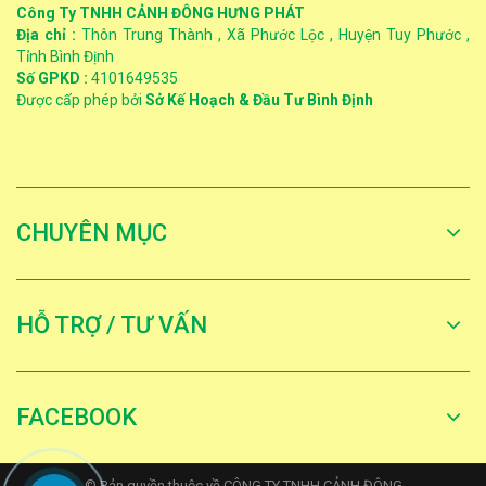
Công Ty TNHH CẢNH ĐÔNG HƯNG PHÁT
Địa chỉ :
Thôn Trung Thành , Xã Phước Lộc , Huyện Tuy Phước ,
Tỉnh Bình Định
Số GPKD :
4101649535
Được cấp phép bởi
Sở Kế Hoạch & Đầu Tư Bình Định
CHUYÊN MỤC
HỖ TRỢ / TƯ VẤN
FACEBOOK
© Bản quyền thuộc về CÔNG TY TNHH CẢNH ĐÔNG