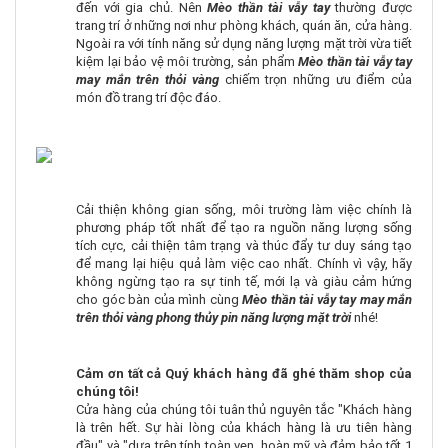
đến với gia chủ. Nên
Mèo thần tài vẫy tay
thường được
trang trí ở những nơi như phòng khách, quán ăn, cửa hàng.
Ngoài ra với tính năng sử dụng năng lượng mặt trời vừa tiết
kiệm lại bảo vệ môi trường, sản phẩm
Mèo thần tài vẫy tay
may mắn trên thỏi vàng
chiếm trọn những ưu điểm của
món đồ trang trí độc đáo.
Cải thiện không gian sống, môi trường làm việc chính là
phương pháp tốt nhất để tạo ra nguồn năng lượng sống
tích cực, cải thiện tâm trạng và thúc đẩy tư duy sáng tạo
để mang lại hiệu quả làm việc cao nhất. Chính vì vậy, hãy
không ngừng tạo ra sự tinh tế, mới lạ và giàu cảm hứng
cho góc bàn của mình cùng
Mèo thần tài vẫy tay may mắn
trên thỏi vàng phong thủy pin năng lượng mặt trời
nhé!
Cảm ơn tất cả Quý khách hàng đã ghé thăm shop của
chúng tôi!
Cửa hàng của chúng tôi tuân thủ nguyên tắc "Khách hàng
là trên hết. Sự hài lòng của khách hàng là ưu tiên hàng
đầu" và "dựa trên tính toàn vẹn, hoàn mỹ và đảm bảo tốt 1