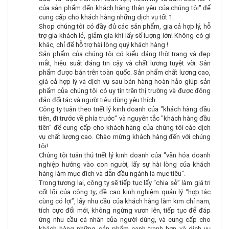
của sản phẩm đến khách hàng thân yêu của chúng tôi" để
cung cấp cho khách hàng những dịch vụ tốt 1.
Shop chúng tôi có đầy đủ các sản phẩm, gia cả hợp lý, hỗ
trợ gia khách lẻ, giảm gia khi lấy số lượng lớn! Không có gì
khác, chỉ để hỗ trợ hài lòng quý khách hàng !
Sản phẩm của chúng tôi có kiểu dáng thời trang và đẹp
mắt, hiệu suất đáng tin cậy và chất lương tuyệt vời. Sản
phẩm được bán trên toàn quốc. Sản phẩm chất lương cao,
giá cả hợp lý và dịch vụ sau bán hàng hoàn hảo giúp sản
phẩm của chúng tôi có uy tín trên thị trường và được đông
đảo đối tác và người tiêu dùng yêu thích.
Công ty tuân theo triết lý kinh doanh của "khách hàng đầu
tiên, đi trước về phía trước" và nguyên tắc "khách hàng đầu
tiên" để cung cấp cho khách hàng của chúng tôi các dịch
vụ chất lượng cao. Chào mừng khách hàng đến với chúng
tôi!
Chúng tôi tuân thủ triết lý kinh doanh của "văn hóa doanh
nghiệp hướng vào con người, lấy sự hài lòng của khách
hàng làm mục đích và dẫn đầu ngành là mục tiêu".
Trong tương lai, công ty sẽ tiếp tục lấy “chia sẻ” làm giá tri
cốt lõi của công ty; đề cao kinh nghiệm quản lý “hợp tác
cùng có lợi”, lấy nhu cầu của khách hàng làm kim chỉ nam,
tích cực đổi mới, không ngừng vươn lên, tiếp tục để đáp
ứng nhu cầu cá nhân của người dùng, và cung cấp cho
khách hàng những sản phẩm cạnh tranh hơn và dịch vụ