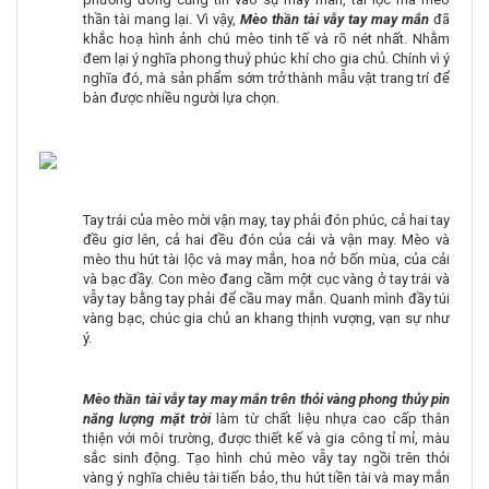
thần tài mang lại. Vì vậy,
Mèo thần tài vẫy tay may mắn
đã
khắc hoạ hình ảnh chú mèo tinh tế và rõ nét nhất. Nhằm
đem lại ý nghĩa phong thuỷ phúc khí cho gia chủ. Chính vì ý
nghĩa đó, mà sản phẩm sớm trở thành mẫu vật trang trí để
bàn được nhiều người lựa chọn.
Tay trái của mèo mời vận may, tay phải đón phúc, cả hai tay
đều giơ lên, cả hai đều đón của cải và vận may. Mèo và
mèo thu hút tài lộc và may mắn, hoa nở bốn mùa, của cải
và bạc đầy. Con mèo đang cầm một cục vàng ở tay trái và
vẫy tay bằng tay phải để cầu may mắn. Quanh mình đầy túi
vàng bạc, chúc gia chủ an khang thịnh vượng, vạn sự như
ý.
Mèo thần tài vẫy tay may mắn trên thỏi vàng phong thủy pin
năng lượng mặt trời
làm từ chất liệu nhựa cao cấp thân
thiện với môi trường, được thiết kế và gia công tỉ mỉ, màu
sắc sinh động. Tạo hình chú mèo vẫy tay ngồi trên thỏi
vàng ý nghĩa chiêu tài tiến bảo, thu hút tiền tài và may mắn