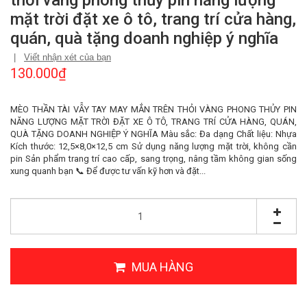
thỏi vàng phong thủy pin năng lượng
mặt trời đặt xe ô tô, trang trí cửa hàng,
quán, quà tặng doanh nghiệp ý nghĩa
|
Viết nhận xét của bạn
130.000₫
MÈO THẦN TÀI VẪY TAY MAY MẮN TRÊN THỎI VÀNG PHONG THỦY PIN
NĂNG LƯỢNG MẶT TRỜI ĐẶT XE Ô TÔ, TRANG TRÍ CỬA HÀNG, QUÁN,
QUÀ TẶNG DOANH NGHIỆP Ý NGHĨA Màu sắc: Đa dạng Chất liệu: Nhựa
Kích thước: 12,5×8,0×12,5 cm Sử dụng năng lượng mặt trời, không cần
pin Sản phẩm trang trí cao cấp, sang trọng, nâng tầm không gian sống
xung quanh bạn 📞 Để được tư vấn kỹ hơn và đặt...
MUA HÀNG