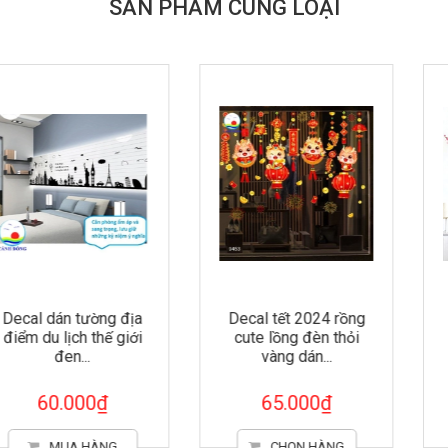
SẢN PHẨM CÙNG LOẠI
Decal tết 2024 rồng
Decal dán tường cây
cute lồng đèn thỏi
đào hồng dễ thương
vàng dán...
sang trọng
65.000₫
60.000₫
CHỌN HÀNG
MUA HÀNG