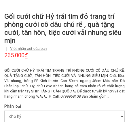
Gối cưới chữ Hỷ trái tim đỏ trang trí
phòng cưới cô dâu chú rể , quà tặng
cưới, tân hôn, tiệc cưới vải nhung siêu
mịn
|
Viết nhận xét của bạn
265.000₫
GỐI CƯỚI CHỮ HỶ TRÁI TIM TRANG TRÍ PHÒNG CƯỚI CÔ DÂU CHÚ RỂ,
QUÀ TẶNG CƯỚI, TÂN HÔN, TIỆC CƯỚI VẢI NHUNG SIÊU MỊN Chất liệu:
Vải nhung, bông PP Kích thước: Cao 50cm, ngang 48cm Màu sắc: Đỏ
Phân loại: chữ Hỷ, chữ Love Khách hàng sẽ cảm nhận rõ về chất lượng
khi cầm trên tay SHIP HÀNG TOÀN QUỐC 📞 Để được tư vấn kỹ hơn và đặt
hàng nhanh chóng 📞📞📞 👨 Call: 0799968108 Sản phẩm gồm...
Phân loại