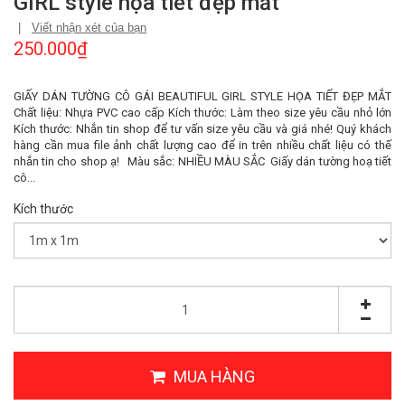
GIRL style họa tiết đẹp mắt
|
Viết nhận xét của bạn
250.000₫
GIẤY DÁN TƯỜNG CÔ GÁI BEAUTIFUL GIRL STYLE HỌA TIẾT ĐẸP MẮT
Chất liệu: Nhựa PVC cao cấp Kích thước: Làm theo size yêu cầu nhỏ lớn
Kích thước: Nhắn tin shop để tư vấn size yêu cầu và giá nhé! Quý khách
hàng cần mua file ảnh chất lượng cao để in trên nhiều chất liệu có thế
nhắn tin cho shop ạ! Màu sắc: NHIỀU MÀU SẮC Giấy dán tường hoạ tiết
cô...
Kích thước
MUA HÀNG