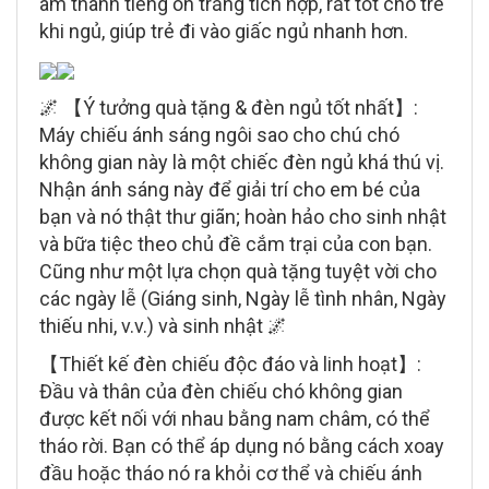
âm thanh tiếng ồn trắng tích hợp, rất tốt cho trẻ
khi ngủ, giúp trẻ đi vào giấc ngủ nhanh hơn.
🌌 【Ý tưởng quà tặng & đèn ngủ tốt nhất】:
Máy chiếu ánh sáng ngôi sao cho chú chó
không gian này là một chiếc đèn ngủ khá thú vị.
Nhận ánh sáng này để giải trí cho em bé của
bạn và nó thật thư giãn; hoàn hảo cho sinh nhật
và bữa tiệc theo chủ đề cắm trại của con bạn.
Cũng như một lựa chọn quà tặng tuyệt vời cho
các ngày lễ (Giáng sinh, Ngày lễ tình nhân, Ngày
thiếu nhi, v.v.) và sinh nhật 🌌
【Thiết kế đèn chiếu độc đáo và linh hoạt】:
Đầu và thân của đèn chiếu chó không gian
được kết nối với nhau bằng nam châm, có thể
tháo rời. Bạn có thể áp dụng nó bằng cách xoay
đầu hoặc tháo nó ra khỏi cơ thể và chiếu ánh