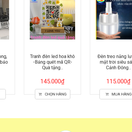
Tranh đèn led hoa khô
Đèn treo năng lượng
-Bảng quét mã QR-
mặt trời siêu sáng
Quà tặng...
Cảnh Đông...
145.000₫
115.000₫
CHỌN HÀNG
MUA HÀNG