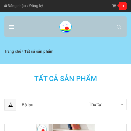
Đăng nhập
/
Đăng ký
0
Trang chủ
Tất cả sản phẩm
TẤT CẢ SẢN PHẨM
Thứ tự
Bộ lọc