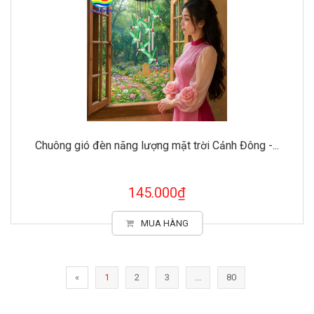
Chuông gió đèn năng lượng mặt trời Cảnh Đông -...
145.000₫
MUA HÀNG
«
1
2
3
...
80