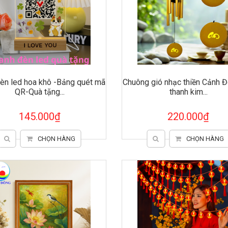
đèn led hoa khô -Bảng quét mã
Chuông gió nhạc thiền Cảnh Đ
QR-Quà tặng...
thanh kim...
145.000₫
220.000₫
CHỌN HÀNG
CHỌN HÀNG