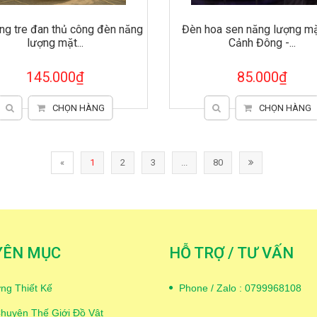
ng tre đan thủ công đèn năng
Đèn hoa sen năng lượng mặt
lượng mặt...
Cảnh Đông -...
145.000₫
85.000₫
CHỌN HÀNG
CHỌN HÀNG
«
1
2
3
...
80
YÊN MỤC
HỖ TRỢ / TƯ VẤN
ng Thiết Kế
Phone / Zalo : 0799968108
huyện Thế Giới Đồ Vật