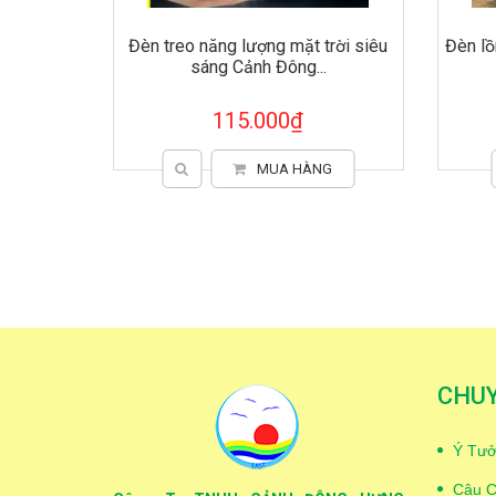
Đèn treo năng lượng mặt trời siêu
Đèn lồ
sáng Cảnh Đông...
115.000₫
MUA HÀNG
CHU
Ý Tưở
Câu C