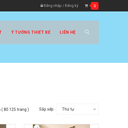
Đăng nhập
/
Đăng ký
0
T
Ý TƯỞNG THIẾT KẾ
LIÊN HỆ
Sắp xếp:
Thứ tự
 ( 80.125 trang )