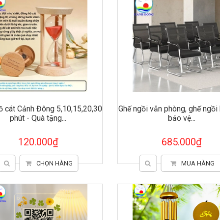
 cát Cảnh Đông 5,10,15,20,30
Ghế ngồi văn phòng, ghế ngồi
phút - Quà tặng...
bảo vệ...
120.000₫
685.000₫
CHỌN HÀNG
MUA HÀNG