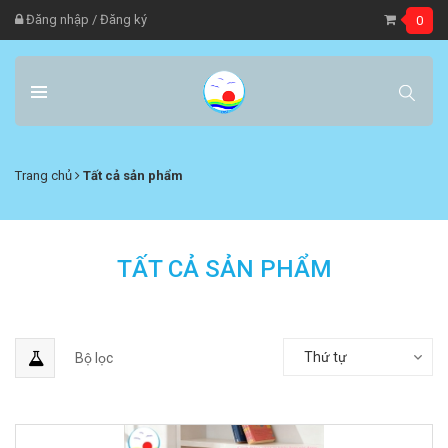
Đăng nhập
/
Đăng ký
0
Trang chủ
Tất cả sản phẩm
TẤT CẢ SẢN PHẨM
Thứ tự
Bộ lọc