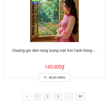
Chuông gió đèn năng lượng mặt trời Cảnh Đông -...
145.000₫
MUA HÀNG
«
1
2
3
...
80