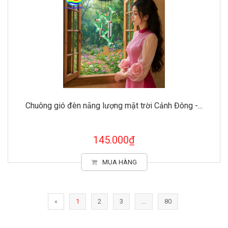
Chuông gió đèn năng lượng mặt trời Cảnh Đông -...
145.000₫
MUA HÀNG
«
1
2
3
...
80