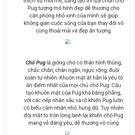
thích sự mới mẻ, sáng tạo thì lựa chọn chó
Pug tượng mô hình đẹp dễ thương cho
căn phòng nhỏ xinh của mình sẽ giúp
không gian cuộc sống của bạn thay đổi vô
cùng thoải mái và đẹp ấn tượng.
Chó Pug
là giống chó có thân hình thùng,
chắc chắn, chân ngắn, ngực rộng, đuôi
xoăn tự nhiên. Khuôn mặt ắt hẳn là yếu tố
ăn điểm nhất của mọi chú chó Pug. Cấu
tạo khuôn mặt của Pug khá bằng phẳng,
với các nếp nhăn sâu và rõ khiến Pug luôn
có biểu cảm nhăn nhó, hung dữ. Tuy nhiên
đôi mắt to tròn long lanh lại khiến chó Pug
mang vẻ đáng yêu, dễ thương vô cùng