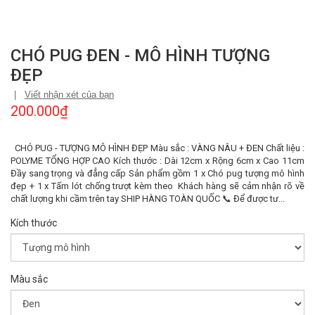
CHÓ PUG ĐEN - MÔ HÌNH TƯỢNG
ĐẸP
|
Viết nhận xét của bạn
200.000₫
CHÓ PUG - TƯỢNG MÔ HÌNH ĐẸP Màu sắc : VÀNG NÂU + ĐEN Chất liệu :
POLYME TỔNG HỢP CAO Kích thước : Dài 12cm x Rộng 6cm x Cao 11cm
Đầy sang trọng và đẳng cấp Sản phẩm gồm 1 x Chó pug tượng mô hình
đẹp + 1 x Tấm lót chống trượt kèm theo Khách hàng sẽ cảm nhận rõ về
chất lượng khi cầm trên tay SHIP HÀNG TOÀN QUỐC 📞 Để được tư...
Kích thước
Màu sắc