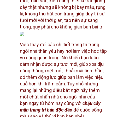
thời, màu sắc, kiểu dáng thiết kế rất giống
cây thật nhưng sẽ không bị bay màu, rụng
lá, không thu hút côn trùng giúp duy trì sự
tươi mới với thời gian, tạo nên sự sang
trọng, quý phái cho không gian bạn bài trí.
Việc thay đổi các chi tiết trang trí trong
ngôi nhà thân yêu hay nơi làm việc học tập
vô cũng quan trọng. Nó khiến bạn luôn
cảm nhận được sự tươi mới, giúp xoa dịu
căng thẳng, mệt mỏi, thoải mái tinh thần,
có thêm động lực giúp bạn làm việc hiệu
quả hơn khi trầm cảm. Tuy nhỏ nhưng
mang lại những điều bất ngờ, hãy thêm
một chút nhấn nhá cho ngôi nhà của
bạn ngay từ hôm nay cùng với
chậu cây
mận trang trí bàn độc đáo
để cuộc sống
màu sắc và thú vị hơn bạn nhé!