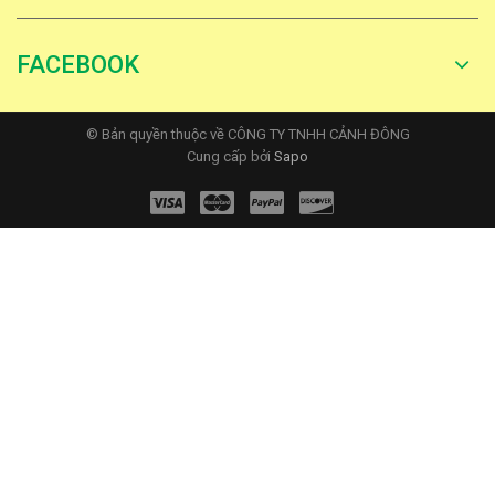
FACEBOOK
© Bản quyền thuộc về CÔNG TY TNHH CẢNH ĐÔNG
Cung cấp bởi
Sapo