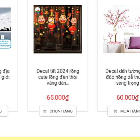
Decal tết 2024 rồng
Decal dán tường cây
cute lồng đèn thỏi
đào hồng dễ thương
vàng dán...
sang trọng
65.000₫
60.000₫
CHỌN HÀNG
MUA HÀNG