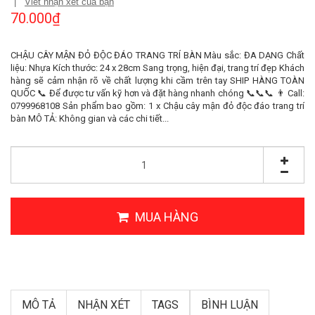
|
Viết nhận xét của bạn
70.000₫
CHẬU CÂY MẬN ĐỎ ĐỘC ĐÁO TRANG TRÍ BÀN Màu sắc: ĐA DẠNG Chất
liệu: Nhựa Kích thước: 24 x 28cm Sang trọng, hiện đại, trang trí đẹp Khách
hàng sẽ cảm nhận rõ về chất lượng khi cầm trên tay SHIP HÀNG TOÀN
QUỐC 📞 Để được tư vấn kỹ hơn và đặt hàng nhanh chóng 📞📞📞 👨 Call:
0799968108 Sản phẩm bao gồm: 1 x Chậu cây mận đỏ độc đáo trang trí
bàn MÔ TẢ: Không gian và các chi tiết...
MUA HÀNG
MÔ TẢ
NHẬN XÉT
TAGS
BÌNH LUẬN