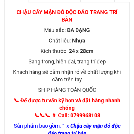
CHẬU CÂY MẬN ĐỎ ĐỘC ĐÁO TRANG TRÍ
BÀN
Màu sắc:
ĐA DẠNG
Chất liệu:
Nhựa
Kích thước:
24 x 28cm
Sang trọng, hiện đại, trang trí đẹp
Khách hàng sẽ cảm nhận rõ về chất lượng khi
cầm trên tay
SHIP HÀNG TOÀN QUỐC
📞
Để được tư vấn kỹ hơn và đặt hàng nhanh
chóng
📞📞📞
👨
Call: 0799968108
Sản phẩm bao gồm: 1 x
Chậu cây mận đỏ độc
đáo trang trí bàn