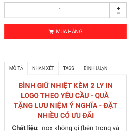
MUA HÀNG
MÔ TẢ
NHẬN XÉT
TAGS
BÌNH LUẬN
BÌNH GIỮ NHIỆT KÈM 2 LY IN
LOGO THEO YÊU CẦU - QUÀ
TẶNG LƯU NIỆM Ý NGHĨA - ĐẶT
NHIỀU CÓ ƯU ĐÃI
Chất liệu:
Inox không gỉ (bên trong và