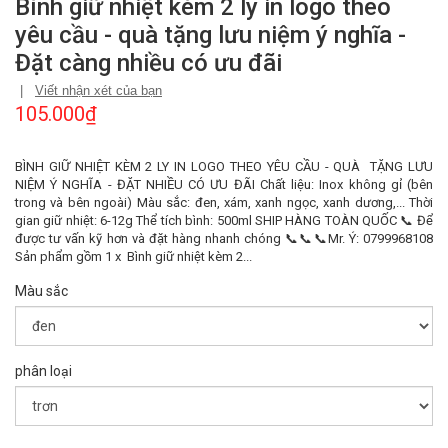
Bình giữ nhiệt kèm 2 ly in logo theo
yêu cầu - quà tặng lưu niệm ý nghĩa -
Đặt càng nhiều có ưu đãi
|
Viết nhận xét của bạn
105.000₫
BÌNH GIỮ NHIỆT KÈM 2 LY IN LOGO THEO YÊU CẦU - QUÀ TẶNG LƯU
NIỆM Ý NGHĨA - ĐẶT NHIỀU CÓ ƯU ĐÃI Chất liệu: Inox không gỉ (bên
trong và bên ngoài) Màu sắc: đen, xám, xanh ngọc, xanh dương,... Thời
gian giữ nhiệt: 6-12g Thể tích bình: 500ml SHIP HÀNG TOÀN QUỐC 📞 Để
được tư vấn kỹ hơn và đặt hàng nhanh chóng 📞📞📞Mr. Ý: 0799968108
Sản phẩm gồm 1 x Bình giữ nhiệt kèm 2...
Màu sắc
phân loại