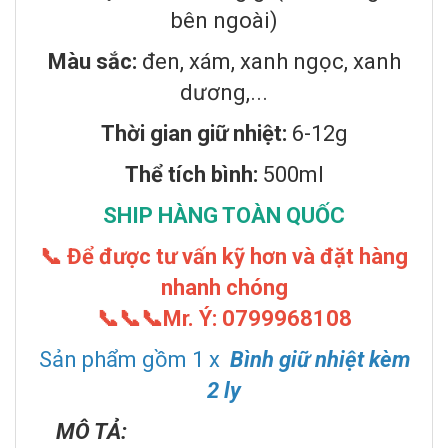
bên ngoài)
Màu sắc:
đen, xám, xanh ngọc, xanh
dương,...
Thời gian giữ nhiệt:
6-12g
Thể tích bình:
500ml
SHIP HÀNG TOÀN QUỐC
📞
Để được tư vấn kỹ hơn và đặt hàng
nhanh chóng
📞📞📞
Mr. Ý: 0799968108
Sản phẩm gồm 1 x
Bình giữ nhiệt kèm
2 ly
MÔ TẢ: